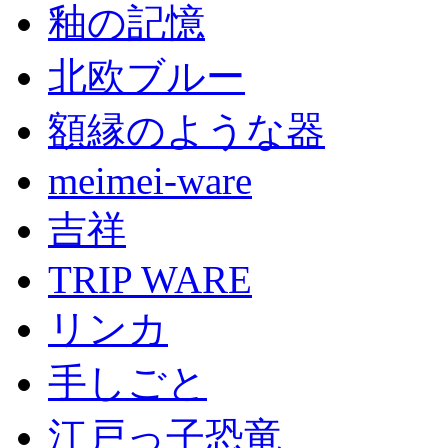
釉の記憶
北欧ブルー
額縁のような器
meimei-ware
吉祥
TRIP WARE
リンカ
手しごと
江戸っ子恐竜