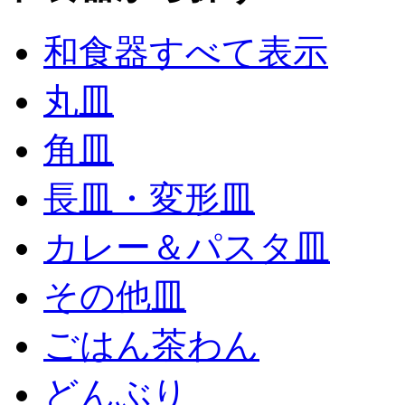
和食器すべて表示
丸皿
角皿
長皿・変形皿
カレー＆パスタ皿
その他皿
ごはん茶わん
どんぶり