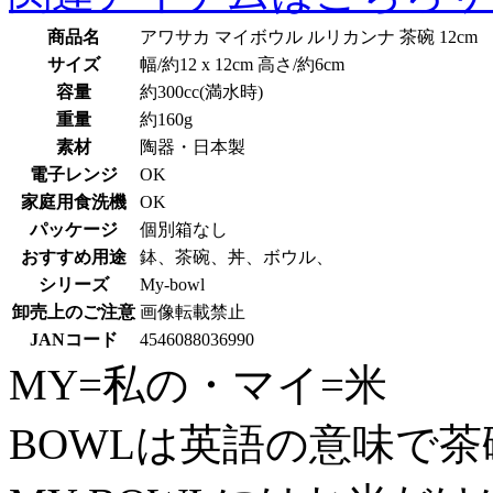
商品名
アワサカ マイボウル ルリカンナ 茶碗 12cm
サイズ
幅/約12 x 12cm 高さ/約6cm
容量
約300cc(満水時)
重量
約160g
素材
陶器・日本製
電子レンジ
OK
家庭用食洗機
OK
パッケージ
個別箱なし
おすすめ用途
鉢、茶碗、丼、ボウル、
シリーズ
My-bowl
卸売上のご注意
画像転載禁止
JANコード
4546088036990
MY=私の・マイ=米
BOWLは英語の意味で