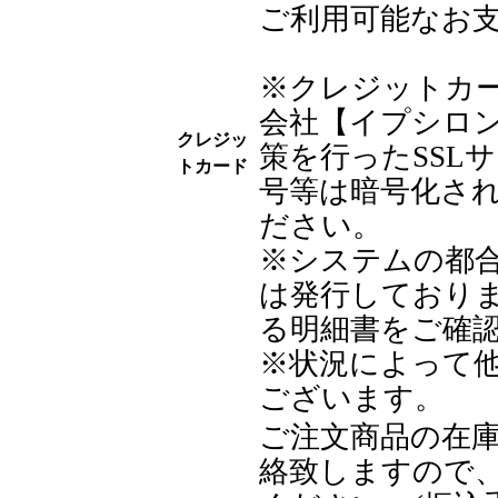
ご利用可能なお
※クレジットカ
会社【イプシロ
クレジッ
策を行ったSSL
トカード
号等は暗号化さ
ださい。
※システムの都
は発行しており
る明細書をご確
※状況によって
ございます。
ご注文商品の在
絡致しますので