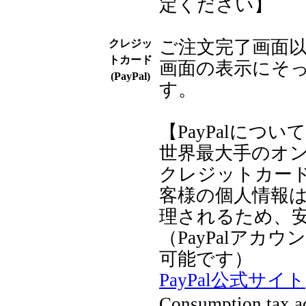
定ください】
ご注文完了画面
クレジッ
トカード
画面の表示にそ
(PayPal)
す。
【PayPalについ
世界最大手のオ
クレジットカー
客様の個人情報はP
理されるため、
（PayPalア
可能です）
PayPal公式サイト
Consumption tax ad