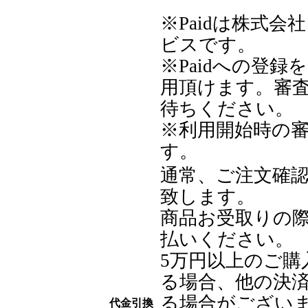
※Paidは株式
ビスです。
※Paidへの登
用頂けます。審
待ちください。
※利用開始時の審
す。
通常、ご注文確認
致します。
商品お受取りの
払いください。
5万円以上のご購
る場合、他の決
る場合がござい
代金引換