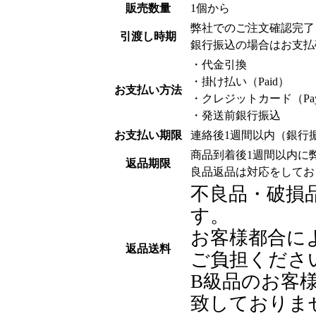
販売数量
1個から
弊社でのご注文確認完了
引渡し時期
銀行振込の場合はお支払
・代金引換
・掛け払い（Paid）
お支払い方法
・クレジットカード（Pay
・発送前銀行振込
お支払い期限
連絡後1週間以内（銀行
商品到着後1週間以内に
返品期限
良品返品は対応をしてお
不良品・破損
す。
お客様都合に
返品送料
ご負担くださ
B級品のお客
致しておりま