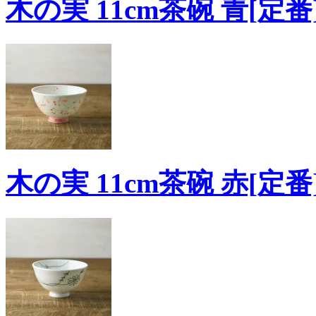
木の実 11cm茶碗 青[定番
木の実 11cm茶碗 赤[定番