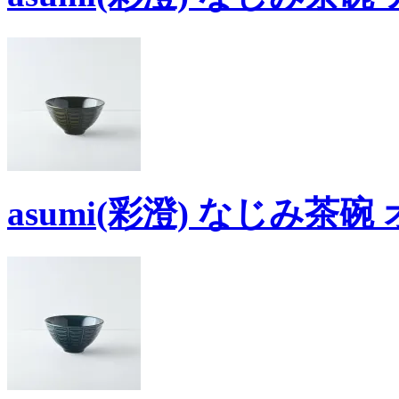
asumi(彩澄) なじみ茶碗