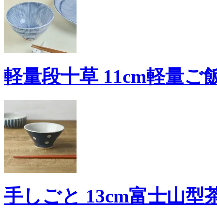
軽量段十草 11cm軽量ご
手しごと 13cm富士山型茶碗