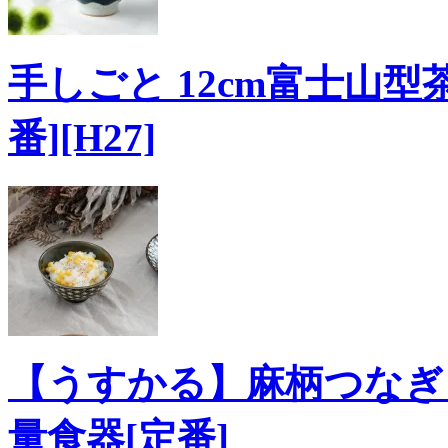
手しごと 12cm富士山型
番][H27]
【うすかる】麻柄つなぎ 
量食器[定番]