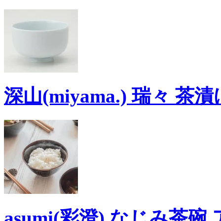
深山(miyama.) 瑞々 茶漬
asumi(彩澄) なじみ茶碗