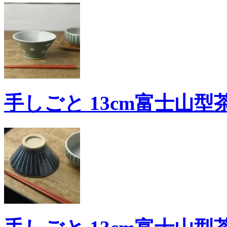
手しごと 13cm富士山型茶碗