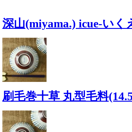
深山(miyama.) icue-い
刷毛巻十草 丸型毛料(14.5