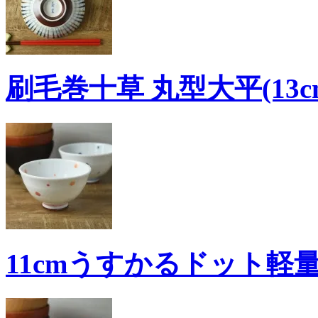
刷毛巻十草 丸型大平(13c
11cmうすかるドット軽量