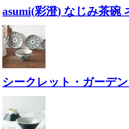
asumi(彩澄) なじみ茶碗
シークレット・ガーデン 1