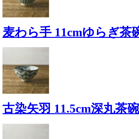
麦わら手 11cmゆらぎ茶碗
古染矢羽 11.5cm深丸茶碗