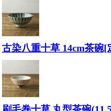
古染八重十草 14cm茶碗[
刷毛巻十草 丸型茶碗(11.5