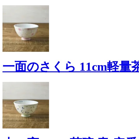
一面のさくら 11cm軽量茶