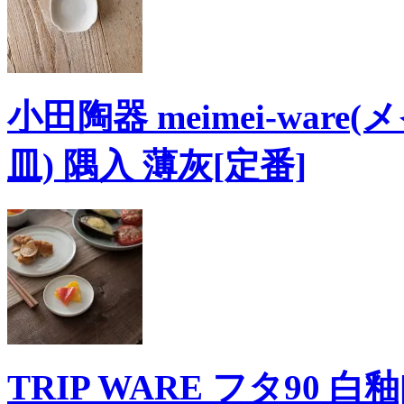
小田陶器 meimei-ware
皿) 隅入 薄灰[定番]
TRIP WARE フタ90 白釉