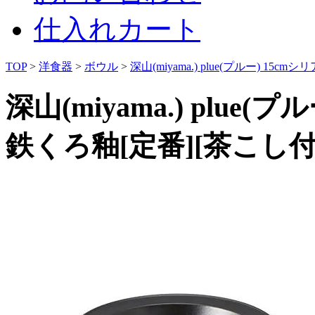
仕入れカート
TOP
>
洋食器
>
ボウル
>
深山(miyama.) plue(プルー) 1
深山(miyama.) plue
鉄くろ釉[定番][茶こし付