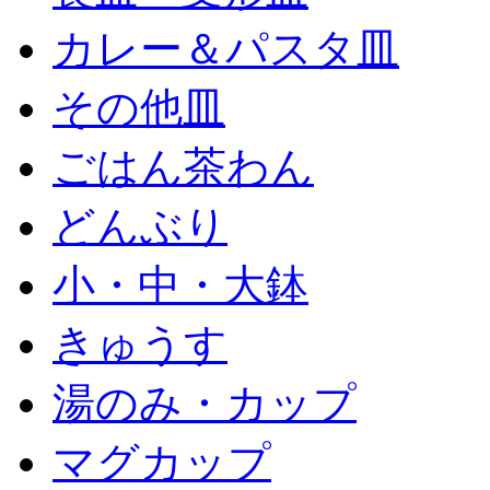
カレー＆パスタ皿
その他皿
ごはん茶わん
どんぶり
小・中・大鉢
きゅうす
湯のみ・カップ
マグカップ