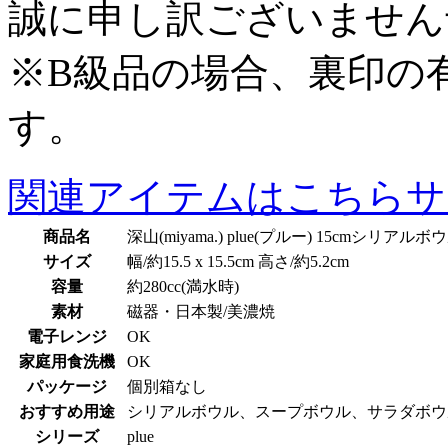
誠に申し訳ございません
※B級品の場合、裏印の
す。
関連アイテムはこちら
サ
商品名
深山(miyama.) plue(プルー) 15cmシリア
サイズ
幅/約15.5 x 15.5cm 高さ/約5.2cm
容量
約280cc(満水時)
素材
磁器・日本製/美濃焼
電子レンジ
OK
家庭用食洗機
OK
パッケージ
個別箱なし
おすすめ用途
シリアルボウル、スープボウル、サラダボウ
シリーズ
plue