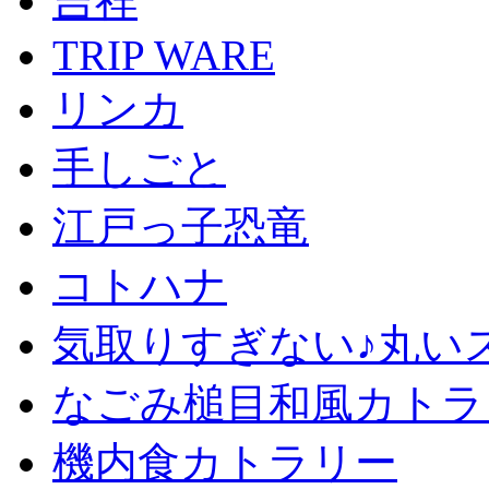
吉祥
TRIP WARE
リンカ
手しごと
江戸っ子恐竜
コトハナ
気取りすぎない♪丸い
なごみ槌目和風カトラ
機内食カトラリー