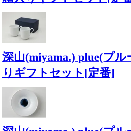
深山(miyama.) plue
りギフトセット[定番]