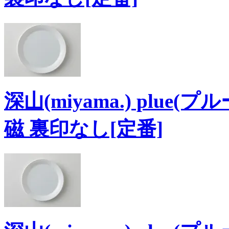
深山(miyama.) plue
磁 裏印なし[定番]