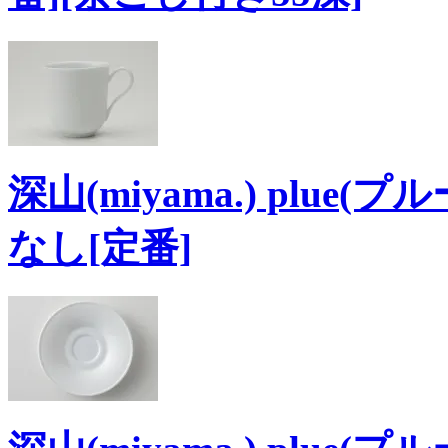
深山(miyama.) plue(
なし[定番]