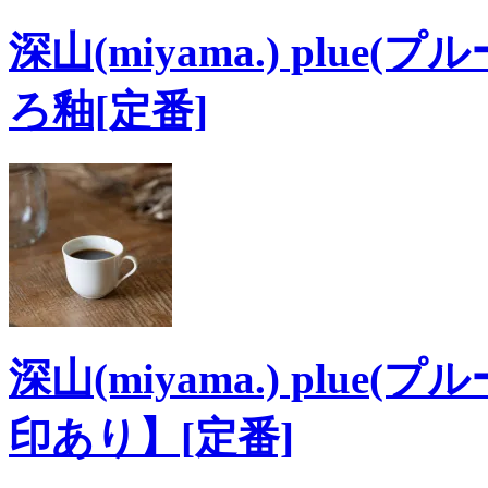
深山(miyama.) plue
ろ釉[定番]
深山(miyama.) plue
印あり】[定番]