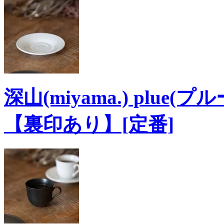
深山(miyama.) plue
【裏印あり】[定番]