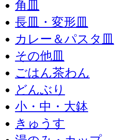
角皿
長皿・変形皿
カレー＆パスタ皿
その他皿
ごはん茶わん
どんぶり
小・中・大鉢
きゅうす