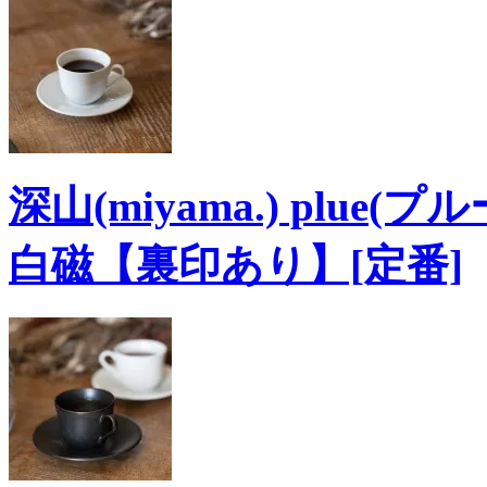
深山(miyama.) plu
白磁【裏印あり】[定番]