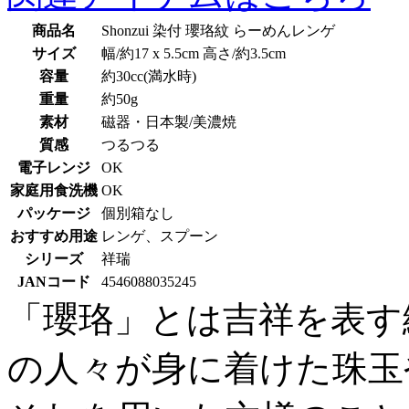
商品名
Shonzui 染付 瓔珞紋 らーめんレンゲ
サイズ
幅/約17 x 5.5cm 高さ/約3.5cm
容量
約30cc(満水時)
重量
約50g
素材
磁器・日本製/美濃焼
質感
つるつる
電子レンジ
OK
家庭用食洗機
OK
パッケージ
個別箱なし
おすすめ用途
レンゲ、スプーン
シリーズ
祥瑞
JANコード
4546088035245
「瓔珞」とは吉祥を表す
の人々が身に着けた珠玉