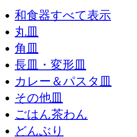
和食器すべて表示
丸皿
角皿
長皿・変形皿
カレー＆パスタ皿
その他皿
ごはん茶わん
どんぶり