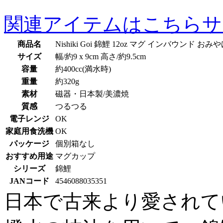
関連アイテムはこちら
サ
商品名
Nishiki Goi 錦鯉 12oz マグ インバウンド おみ
サイズ
幅/約9 x 9cm 高さ/約9.5cm
容量
約400cc(満水時)
重量
約320g
素材
磁器・日本製/美濃焼
質感
つるつる
電子レンジ
OK
家庭用食洗機
OK
パッケージ
個別箱なし
おすすめ用途
マグカップ
シリーズ
錦鯉
JANコード
4546088035351
日本で古来より愛されて