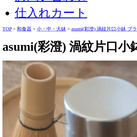
仕入れカート
TOP
>
和食器
>
小・中・大鉢
>
asumi(彩澄) 渦紋片口小鉢 ブ
asumi(彩澄) 渦紋片口