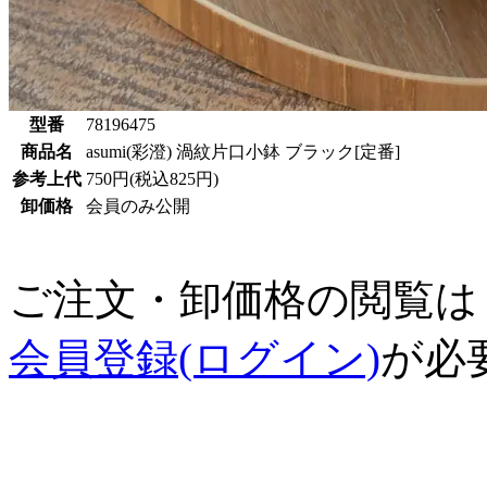
型番
78196475
商品名
asumi(彩澄) 渦紋片口小鉢 ブラック[定番]
参考上代
750円(税込825円)
卸価格
会員のみ公開
ご注文・卸価格の閲覧は
会員登録(ログイン)
が必