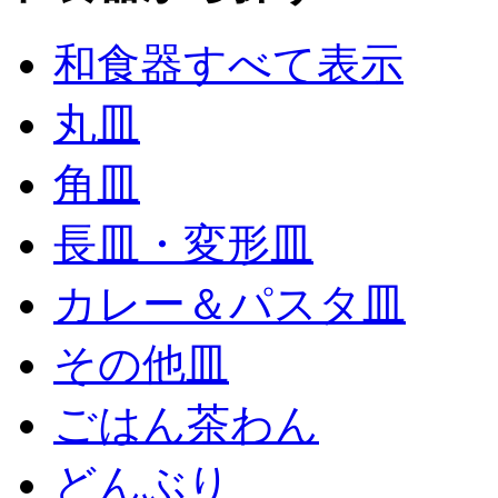
和食器すべて表示
丸皿
角皿
長皿・変形皿
カレー＆パスタ皿
その他皿
ごはん茶わん
どんぶり