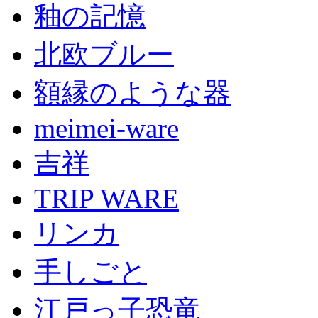
釉の記憶
北欧ブルー
額縁のような器
meimei-ware
吉祥
TRIP WARE
リンカ
手しごと
江戸っ子恐竜