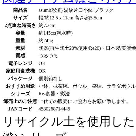
商品名
asumi(彩澄) 渦紋片口小鉢 ブラック
サイズ
幅/約12.5 x 11cm 高さ/約5.5cm
2点重ね時高さ
約7.3cm
容量
約145cc(満水時)
重量
約245g
素材
陶器(再生陶土20%使用/Re20)・日本製/美濃焼
質感
つるつる
電子レンジ
OK
家庭用食洗機
OK
パッケージ
個別箱なし
おすすめ用途
小鉢、抹茶碗、ボウル、盛鉢、サラダボウル
シリーズ
Re-食器・彩澄
卸売上のご注意
上代での販売にご協力をお願い致します。
JANコード
4580268714445
リサイクル土を使用したち