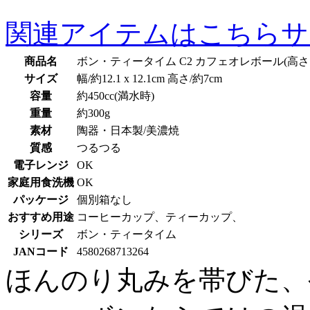
関連アイテムはこちら
サ
商品名
ボン・ティータイム C2 カフェオレボール(高さ:7
サイズ
幅/約12.1 x 12.1cm 高さ/約7cm
容量
約450cc(満水時)
重量
約300g
素材
陶器・日本製/美濃焼
質感
つるつる
電子レンジ
OK
家庭用食洗機
OK
パッケージ
個別箱なし
おすすめ用途
コーヒーカップ、ティーカップ、
シリーズ
ボン・ティータイム
JANコード
4580268713264
ほんのり丸みを帯びた、