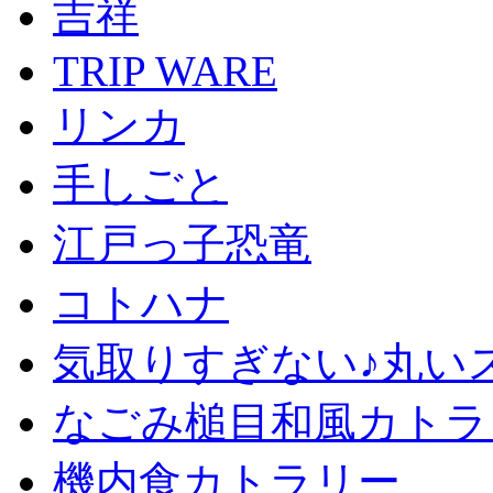
吉祥
TRIP WARE
リンカ
手しごと
江戸っ子恐竜
コトハナ
気取りすぎない♪丸い
なごみ槌目和風カトラ
機内食カトラリー