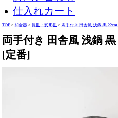
仕入れカート
TOP
>
和食器
>
長皿・変形皿
>
両手付き 田舎風 浅鍋 黒 22c
両手付き 田舎風 浅鍋 黒
[定番]