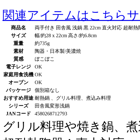
関連アイテムはこちら
サ
商品名
両手付き 田舎風 浅鍋 黒 22cm 直火対応 超耐
サイズ
幅/約28 x 22cm 高さ/約6.8cm
重量
約735g
素材
陶器・日本製/美濃焼
質感
ぼこぼこ
電子レンジ
OK
家庭用食洗機
OK
オーブン
OK
パッケージ
個別箱なし
おすすめ用途
耐熱鍋 、グリル料理、煮込み料理
シリーズ
田舎風変形浅鍋
JANコード
4580268712793
グリル料理や焼き鍋、煮