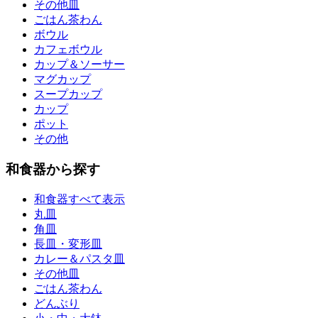
その他皿
ごはん茶わん
ボウル
カフェボウル
カップ＆ソーサー
マグカップ
スープカップ
カップ
ポット
その他
和食器から探す
和食器すべて表示
丸皿
角皿
長皿・変形皿
カレー＆パスタ皿
その他皿
ごはん茶わん
どんぶり