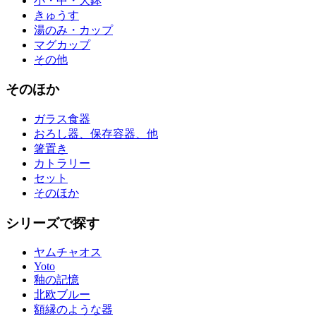
小・中・大鉢
きゅうす
湯のみ・カップ
マグカップ
その他
そのほか
ガラス食器
おろし器、保存容器、他
箸置き
カトラリー
セット
そのほか
シリーズで探す
ヤムチャオス
Yoto
釉の記憶
北欧ブルー
額縁のような器