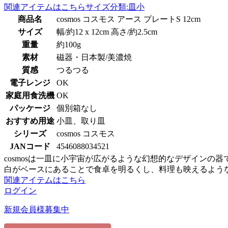
関連アイテムはこちら
サイズ分類:皿小
商品名
cosmos コスモス アース プレートS 12cm
サイズ
幅/約12 x 12cm 高さ/約2.5cm
重量
約100g
素材
磁器・日本製/美濃焼
質感
つるつる
電子レンジ
OK
家庭用食洗機
OK
パッケージ
個別箱なし
おすすめ用途
小皿、取り皿
シリーズ
cosmos コスモス
JANコード
4546088034521
cosmosは一皿に小宇宙が広がるような幻想的なデザインの器
白がベースにあることで食卓を明るくし、料理も映えるよう
関連アイテムはこちら
ログイン
新規会員様募集中