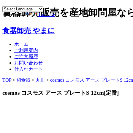
食器卸売販売を産地卸問屋な
Powered by
Translate
食器卸売 やまに
ホーム
ご利用案内
ご注文履歴
お問い合わせ
仕入れカート
TOP
>
和食器
>
丸皿
>
cosmos コスモス アース プレートS 12c
cosmos コスモス アース プレートS 12cm[定番]