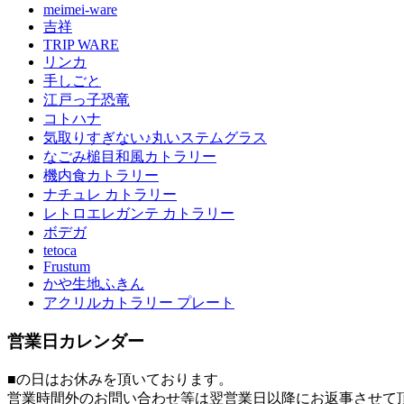
meimei-ware
吉祥
TRIP WARE
リンカ
手しごと
江戸っ子恐竜
コトハナ
気取りすぎない♪丸いステムグラス
なごみ槌目和風カトラリー
機内食カトラリー
ナチュレ カトラリー
レトロエレガンテ カトラリー
ボデガ
tetoca
Frustum
かや生地ふきん
アクリルカトラリー プレート
営業日カレンダー
■
の日はお休みを頂いております。
営業時間外のお問い合わせ等は翌営業日以降にお返事させて