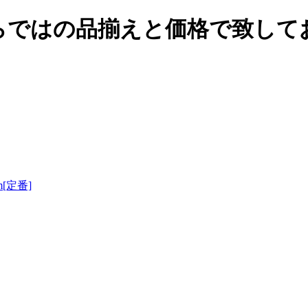
らではの品揃えと価格で致して
m[定番]