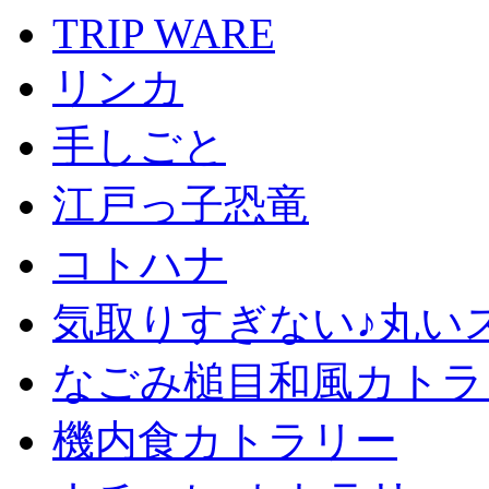
TRIP WARE
リンカ
手しごと
江戸っ子恐竜
コトハナ
気取りすぎない♪丸い
なごみ槌目和風カトラ
機内食カトラリー