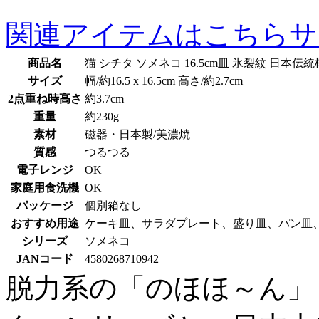
関連アイテムはこちら
サ
商品名
猫 シチタ ソメネコ 16.5cm皿 氷裂紋 日本伝
サイズ
幅/約16.5 x 16.5cm 高さ/約2.7cm
2点重ね時高さ
約3.7cm
重量
約230g
素材
磁器・日本製/美濃焼
質感
つるつる
電子レンジ
OK
家庭用食洗機
OK
パッケージ
個別箱なし
おすすめ用途
ケーキ皿、サラダプレート、盛り皿、パン皿
シリーズ
ソメネコ
JANコード
4580268710942
脱力系の「のほほ～ん」