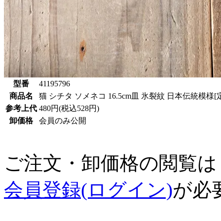
型番
41195796
商品名
猫 シチタ ソメネコ 16.5cm皿 氷裂紋 日本伝統模様[
参考上代
480円(税込528円)
卸価格
会員のみ公開
ご注文・卸価格の閲覧は
会員登録(ログイン)
が必