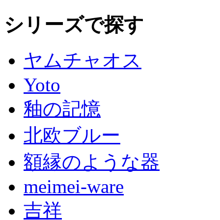
シリーズで探す
ヤムチャオス
Yoto
釉の記憶
北欧ブルー
額縁のような器
meimei-ware
吉祥