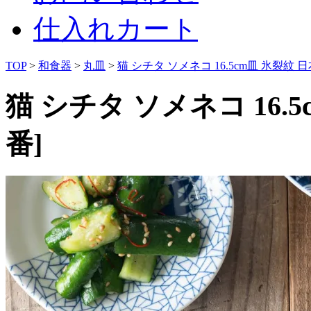
仕入れカート
TOP
>
和食器
>
丸皿
>
猫 シチタ ソメネコ 16.5cm皿 氷裂紋 
猫 シチタ ソメネコ 16.
番]