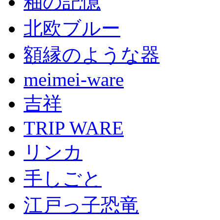
釉の記憶
北欧ブルー
額縁のような器
meimei-ware
吉祥
TRIP WARE
リンカ
手しごと
江戸っ子恐竜