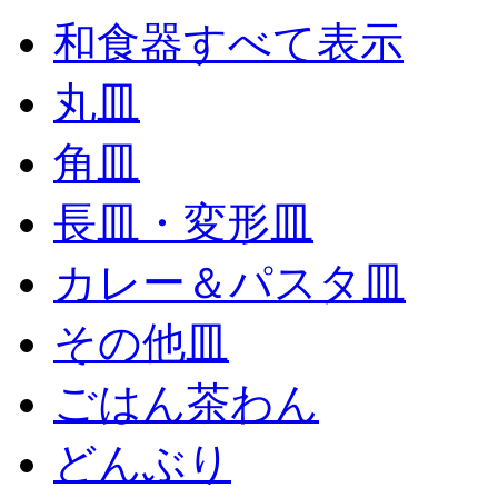
和食器すべて表示
丸皿
角皿
長皿・変形皿
カレー＆パスタ皿
その他皿
ごはん茶わん
どんぶり