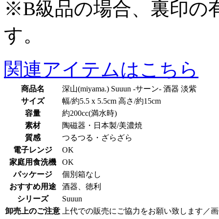
※B級品の場合、裏印の
す。
関連アイテムはこちら
商品名
深山(miyama.) Suuun -サーン- 酒器 淡紫
サイズ
幅/約5.5 x 5.5cm 高さ/約15cm
容量
約200cc(満水時)
素材
陶磁器・日本製/美濃焼
質感
つるつる・ざらざら
電子レンジ
OK
家庭用食洗機
OK
パッケージ
個別箱なし
おすすめ用途
酒器、徳利
シリーズ
Suuun
卸売上のご注意
上代での販売にご協力をお願い致します／画