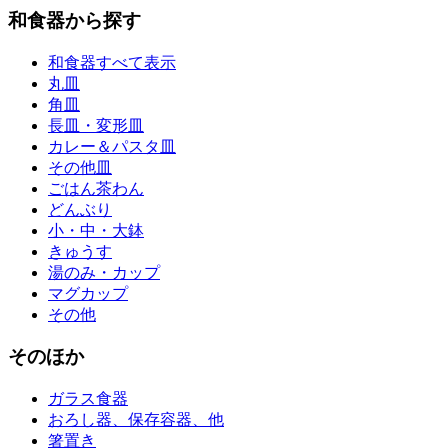
和食器から探す
和食器すべて表示
丸皿
角皿
長皿・変形皿
カレー＆パスタ皿
その他皿
ごはん茶わん
どんぶり
小・中・大鉢
きゅうす
湯のみ・カップ
マグカップ
その他
そのほか
ガラス食器
おろし器、保存容器、他
箸置き