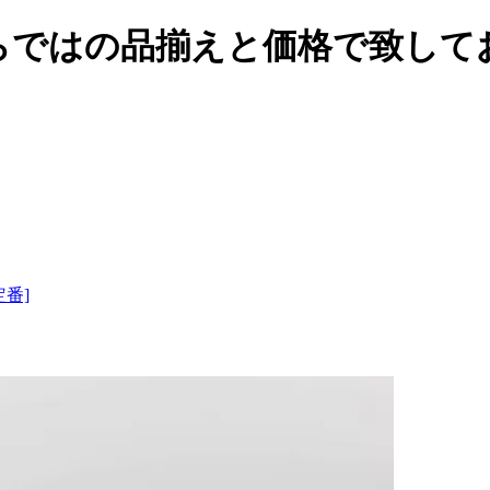
らではの品揃えと価格で致して
定番]