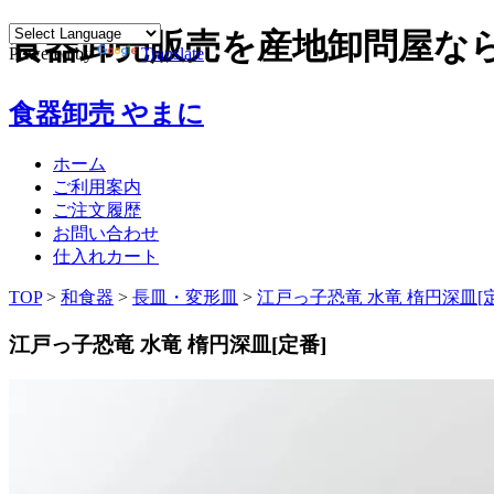
食器卸売販売を産地卸問屋な
Powered by
Translate
食器卸売 やまに
ホーム
ご利用案内
ご注文履歴
お問い合わせ
仕入れカート
TOP
>
和食器
>
長皿・変形皿
>
江戸っ子恐竜 水竜 楕円深皿[
江戸っ子恐竜 水竜 楕円深皿[定番]