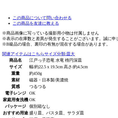
この商品について問い合わせる
この商品を友達に教える
※商品画像に写っている撮影用小物は付属しません
※表示の在庫数と差異が発生することがございます。誠に申
※B級品の場合、裏印の有無が混在する場合があります。
関連アイテムはこちら
サイズ分類:皿大
商品名
江戸っ子恐竜 水竜 楕円深皿
サイズ
幅/約22.5 x 19.5cm 高さ/約4.5cm
重量
約450g
素材
磁器・日本製/美濃焼
質感
つるつる
電子レンジ
OK
家庭用食洗機
OK
パッケージ
個別箱なし
おすすめ用途
盛り皿、パスタ皿、サラダ皿