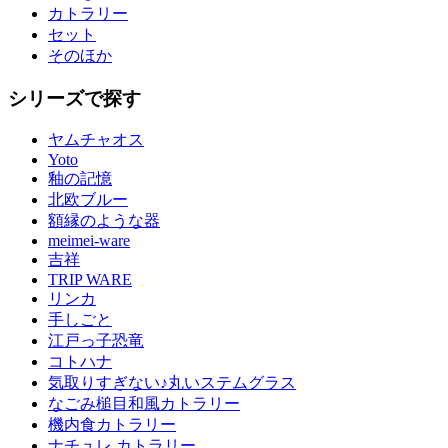
カトラリー
セット
そのほか
シリーズで探す
ヤムチャオス
Yoto
釉の記憶
北欧ブルー
額縁のような器
meimei-ware
吉祥
TRIP WARE
リンカ
手しごと
江戸っ子恐竜
コトハナ
気取りすぎない♪丸いステムグラス
なごみ槌目和風カトラリー
機内食カトラリー
ナチュレ カトラリー