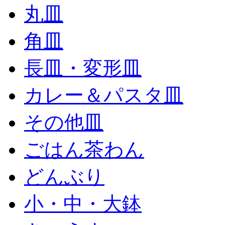
丸皿
角皿
長皿・変形皿
カレー＆パスタ皿
その他皿
ごはん茶わん
どんぶり
小・中・大鉢