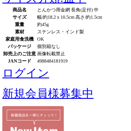
商品名
とんかつ用金網 長角(足付) 中
サイズ
幅/約18.2 x 10.5cm 高さ/約1.5cm
重量
約45g
素材
ステンレス・インド製
家庭用食洗機
OK
パッケージ
個別箱なし
卸売上のご注意
画像転載禁止
JANコード
4988484181919
ログイン
新規会員様募集中