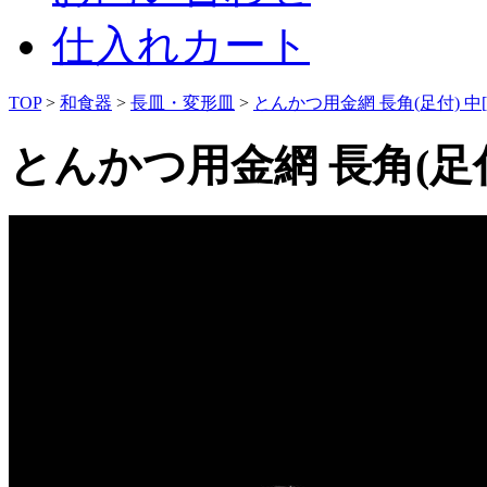
仕入れカート
TOP
>
和食器
>
長皿・変形皿
>
とんかつ用金網 長角(足付) 中[
とんかつ用金網 長角(足付