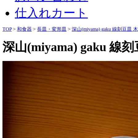
仕入れカート
TOP
>
和食器
>
長皿・変形皿
>
深山(miyama) gaku 線刻豆皿
深山(miyama) gaku 