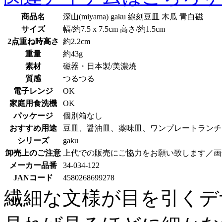
商品名
深山(miyama) gaku 線刻豆皿 木瓜 青白磁
サイズ
幅/約7.5 x 7.5cm 高さ/約1.5cm
2点重ね時高さ
約2.2cm
重量
約43g
素材
磁器・日本製/美濃焼
質感
つるつる
電子レンジ
OK
家庭用食洗機
OK
パッケージ
個別箱なし
おすすめ用途
豆皿、醤油皿、薬味皿、ワンプレートランチ
シリーズ
gaku
卸売上のご注意
上代での販売にご協力をお願い致します／画
メーカー品番
34-034-122
JANコード
4580268699278
繊細な文様が目を引くデ