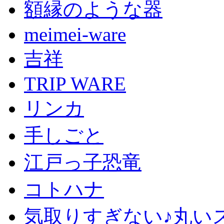
額縁のような器
meimei-ware
吉祥
TRIP WARE
リンカ
手しごと
江戸っ子恐竜
コトハナ
気取りすぎない♪丸い