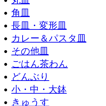
角皿
長皿・変形皿
カレー＆パスタ皿
その他皿
ごはん茶わん
どんぶり
小・中・大鉢
きゅうす