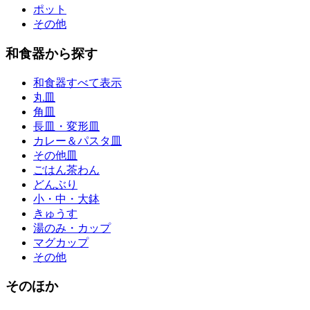
ポット
その他
和食器から探す
和食器すべて表示
丸皿
角皿
長皿・変形皿
カレー＆パスタ皿
その他皿
ごはん茶わん
どんぶり
小・中・大鉢
きゅうす
湯のみ・カップ
マグカップ
その他
そのほか