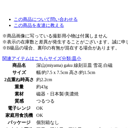
この商品について問い合わせる
この商品を友達に教える
※商品画像に写っている撮影用小物は付属しません
※表示の在庫数と差異が発生することがございます。誠に申
※B級品の場合、裏印の有無が混在する場合があります。
関連アイテムはこちら
サイズ分類:皿小
商品名
深山(miyama) gaku 線刻豆皿 雪花 白磁
サイズ
幅/約7.5 x 7.5cm 高さ/約1.5cm
2点重ね時高さ
約2.2cm
重量
約43g
素材
磁器・日本製/美濃焼
質感
つるつる
電子レンジ
OK
家庭用食洗機
OK
パッケージ
個別箱なし