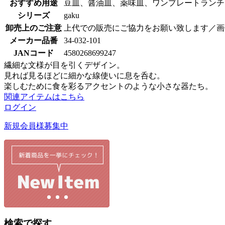
おすすめ用途
豆皿、醤油皿、薬味皿、ワンプレートランチ
シリーズ
gaku
卸売上のご注意
上代での販売にご協力をお願い致します／画
メーカー品番
34-032-101
JANコード
4580268699247
繊細な文様が目を引くデザイン。
見れば見るほどに細かな線使いに息を呑む。
楽しむために食を彩るアクセントのような小さな器たち。
関連アイテムはこちら
ログイン
新規会員様募集中
検索で探す