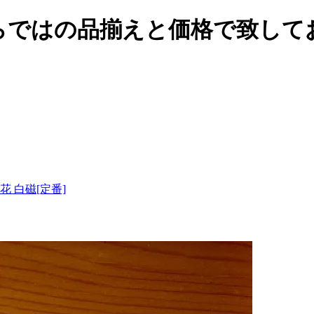
らではの品揃えと価格で致して
 雪花 白磁[定番]