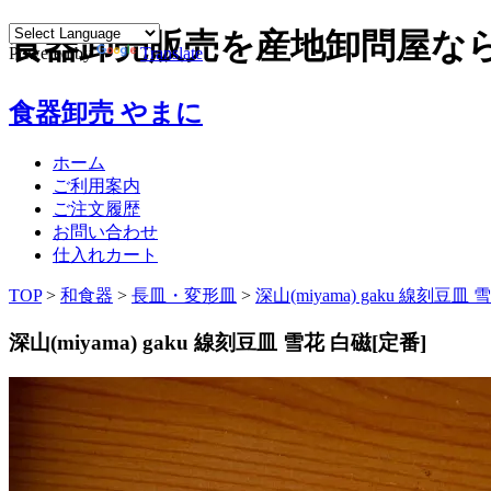
食器卸売販売を産地卸問屋な
Powered by
Translate
食器卸売 やまに
ホーム
ご利用案内
ご注文履歴
お問い合わせ
仕入れカート
TOP
>
和食器
>
長皿・変形皿
>
深山(miyama) gaku 線刻豆皿
深山(miyama) gaku 線刻豆皿 雪花 白磁[定番]