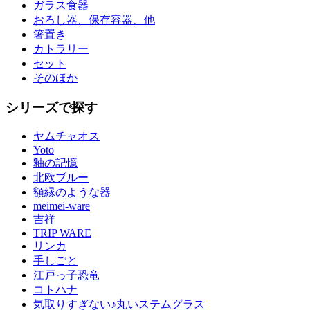
ガラス食器
おろし器、保存容器、他
箸置き
カトラリー
セット
そのほか
シリーズで探す
ヤムチャオス
Yoto
釉の記憶
北欧ブルー
額縁のような器
meimei-ware
吉祥
TRIP WARE
リンカ
手しごと
江戸っ子恐竜
コトハナ
気取りすぎない♪丸いステムグラス