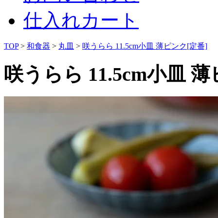
仕入れカート
TOP
>
和食器
>
丸皿
>
咲うらら 11.5cm小皿 薄ピンク[定番]
咲うらら 11.5cm小皿 