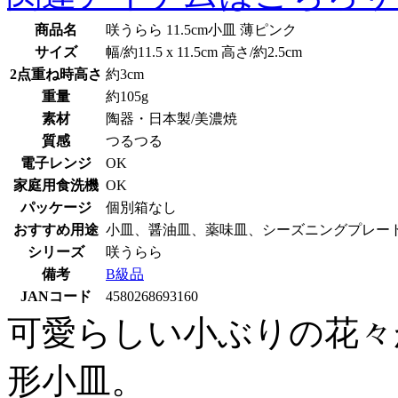
商品名
咲うらら 11.5cm小皿 薄ピンク
サイズ
幅/約11.5 x 11.5cm 高さ/約2.5cm
2点重ね時高さ
約3cm
重量
約105g
素材
陶器・日本製/美濃焼
質感
つるつる
電子レンジ
OK
家庭用食洗機
OK
パッケージ
個別箱なし
おすすめ用途
小皿、醤油皿、薬味皿、シーズニングプレー
シリーズ
咲うらら
備考
B級品
JANコード
4580268693160
可愛らしい小ぶりの花々
形小皿。