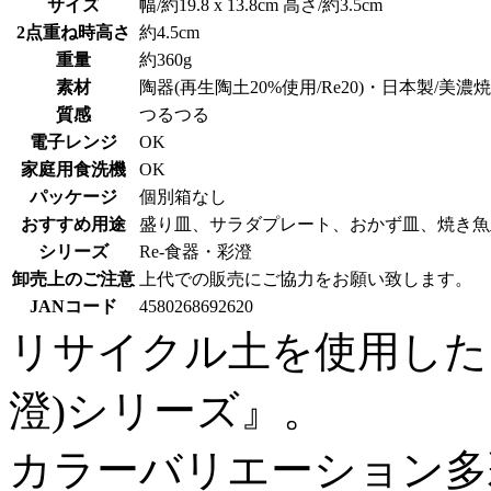
サイズ
幅/約19.8 x 13.8cm 高さ/約3.5cm
2点重ね時高さ
約4.5cm
重量
約360g
素材
陶器(再生陶土20%使用/Re20)・日本製/美濃焼
質感
つるつる
電子レンジ
OK
家庭用食洗機
OK
パッケージ
個別箱なし
おすすめ用途
盛り皿、サラダプレート、おかず皿、焼き魚
シリーズ
Re-食器・彩澄
卸売上のご注意
上代での販売にご協力をお願い致します。
JANコード
4580268692620
リサイクル土を使用したち
澄)シリーズ』。
カラーバリエーション多