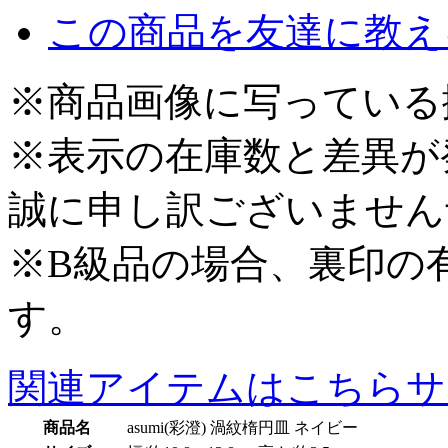
この商品を友達に教え
※商品画像に写っている
※表示の在庫数と差異が
誠に申し訳ございません
※B級品の場合、裏印の
す。
関連アイテムはこちら
サ
商品名
asumi(彩澄) 渦紋楕円皿 ネイビー