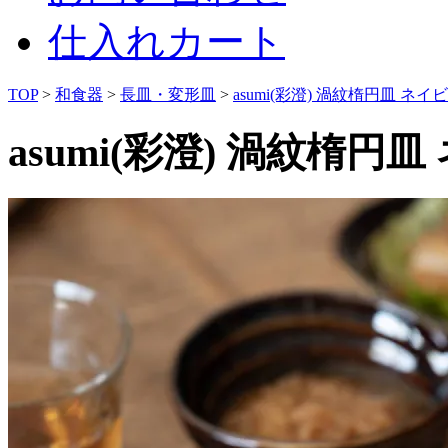
仕入れカート
TOP
>
和食器
>
長皿・変形皿
>
asumi(彩澄) 渦紋楕円皿 ネイ
asumi(彩澄) 渦紋楕円皿