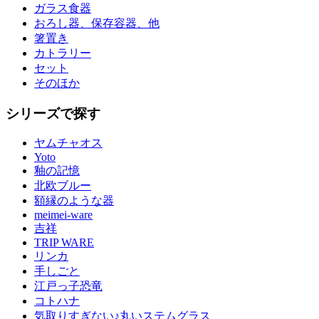
ガラス食器
おろし器、保存容器、他
箸置き
カトラリー
セット
そのほか
シリーズで探す
ヤムチャオス
Yoto
釉の記憶
北欧ブルー
額縁のような器
meimei-ware
吉祥
TRIP WARE
リンカ
手しごと
江戸っ子恐竜
コトハナ
気取りすぎない♪丸いステムグラス