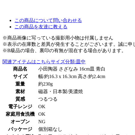
この商品について問い合わせる
この商品を友達に教える
※商品画像に写っている撮影用小物は付属しません
※表示の在庫数と差異が発生することがございます。誠に申
※B級品の場合、裏印の有無が混在する場合があります。
関連アイテムはこちら
サイズ分類:皿中
商品名
小田陶器 さざなみ 16cm皿 青白
サイズ
幅/約16.3 x 16.3cm 高さ/約2.4cm
重量
約230g
素材
磁器・日本製/美濃焼
質感
つるつる
電子レンジ
OK
家庭用食洗機
OK
オーブン
NG
パッケージ
個別箱なし