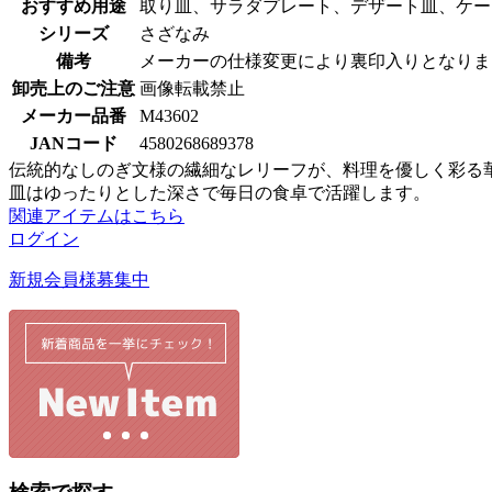
おすすめ用途
取り皿、サラダプレート、デザート皿、ケー
シリーズ
さざなみ
備考
メーカーの仕様変更により裏印入りとなりま
卸売上のご注意
画像転載禁止
メーカー品番
M43602
JANコード
4580268689378
伝統的なしのぎ文様の繊細なレリーフが、料理を優しく彩る
皿はゆったりとした深さで毎日の食卓で活躍します。
関連アイテムはこちら
ログイン
新規会員様募集中