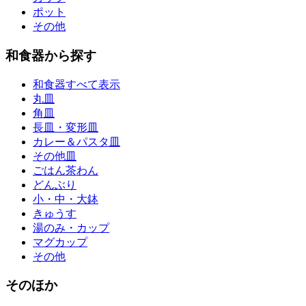
ポット
その他
和食器から探す
和食器すべて表示
丸皿
角皿
長皿・変形皿
カレー＆パスタ皿
その他皿
ごはん茶わん
どんぶり
小・中・大鉢
きゅうす
湯のみ・カップ
マグカップ
その他
そのほか