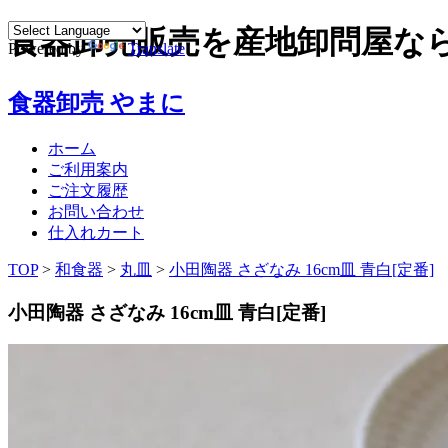
食器卸売販売を産地卸問屋な
Powered by
Translate
食器卸売 やまに
ホーム
ご利用案内
ご注文履歴
お問い合わせ
仕入れカート
TOP
>
和食器
>
丸皿
>
小田陶器 さざなみ 16cm皿 青白[定番]
小田陶器 さざなみ 16cm皿 青白[定番]