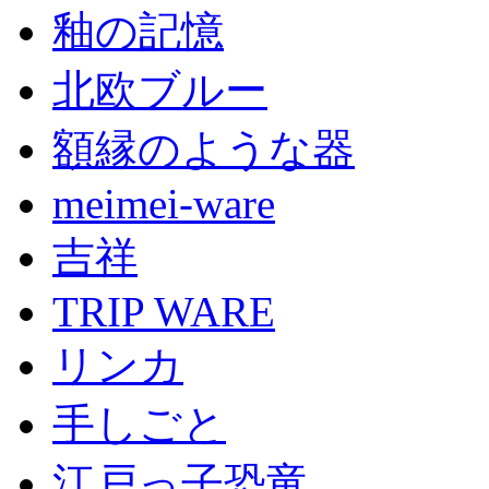
釉の記憶
北欧ブルー
額縁のような器
meimei-ware
吉祥
TRIP WARE
リンカ
手しごと
江戸っ子恐竜