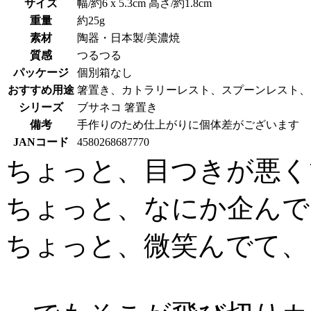
サイズ
幅/約6 x 5.3cm 高さ/約1.8cm
重量
約25g
素材
陶器・日本製/美濃焼
質感
つるつる
パッケージ
個別箱なし
おすすめ用途
箸置き、カトラリーレスト、スプーンレスト、
シリーズ
ブサネコ 箸置き
備考
手作りのため仕上がりに個体差がございます
JANコード
4580268687770
ちょっと、目つきが悪く
ちょっと、なにか企んで
ちょっと、微笑んでて、