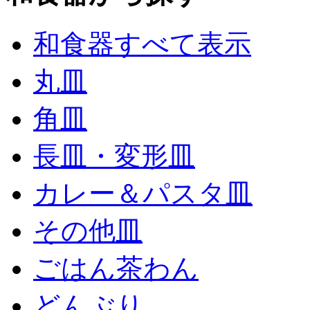
和食器すべて表示
丸皿
角皿
長皿・変形皿
カレー＆パスタ皿
その他皿
ごはん茶わん
どんぶり