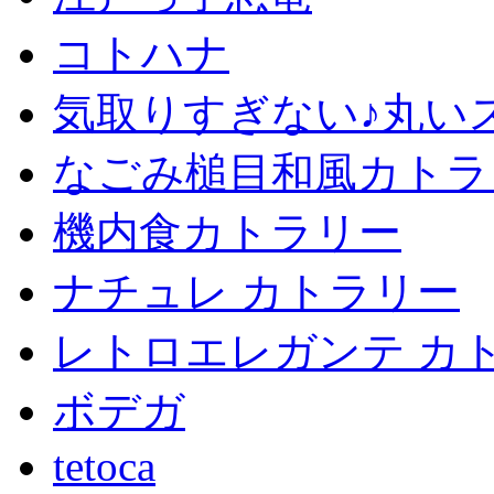
コトハナ
気取りすぎない♪丸い
なごみ槌目和風カトラ
機内食カトラリー
ナチュレ カトラリー
レトロエレガンテ カ
ボデガ
tetoca