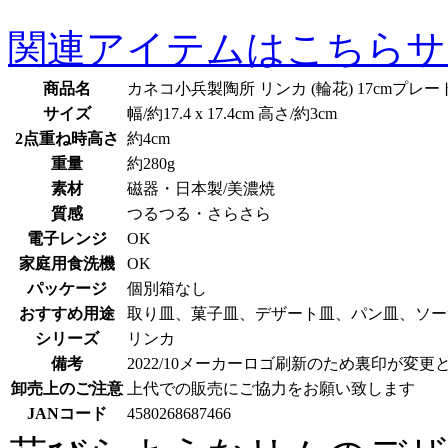
関連アイテムはこちら
サ
商品名
カネコ小兵製陶所 リンカ (輪花) 17cmプレー
サイズ
幅/約17.4 x 17.4cm 高さ/約3cm
2点重ね時高さ
約4cm
重量
約280g
素材
磁器・日本製/美濃焼
質感
つるつる・さらさら
電子レンジ
OK
家庭用食洗機
OK
パッケージ
個別箱なし
おすすめ用途
取り皿、菓子皿、デザート皿、パン皿、ソー
シリーズ
リンカ
備考
2022/10メーカーロゴ刷新のため裏印が
卸売上のご注意
上代での販売にご協力をお願い致します
JANコード
4580268687466