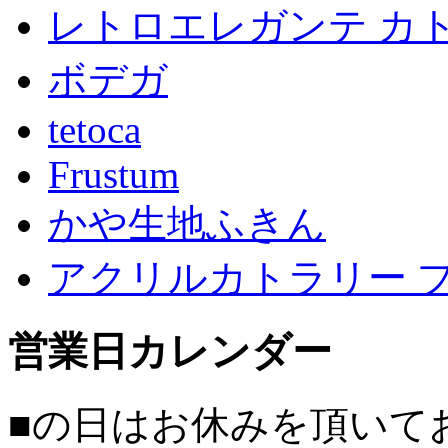
レトロエレガンテ カ
ボデガ
tetoca
Frustum
かや生地ふきん
アクリルカトラリー 
営業日カレンダー
■
の日はお休みを頂いて