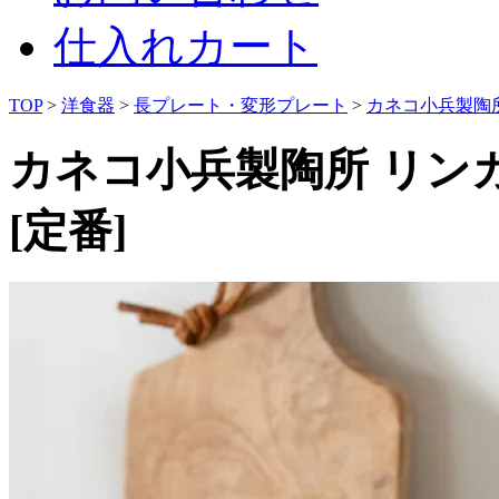
仕入れカート
TOP
>
洋食器
>
長プレート・変形プレート
>
カネコ小兵製陶所 
カネコ小兵製陶所 リンカ 
[定番]