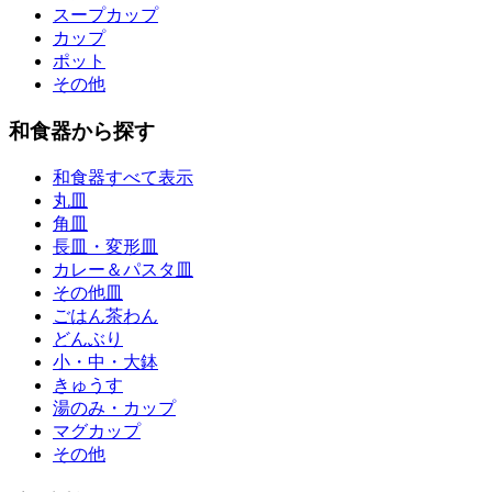
スープカップ
カップ
ポット
その他
和食器から探す
和食器すべて表示
丸皿
角皿
長皿・変形皿
カレー＆パスタ皿
その他皿
ごはん茶わん
どんぶり
小・中・大鉢
きゅうす
湯のみ・カップ
マグカップ
その他