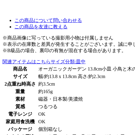
この商品について問い合わせる
この商品を友達に教える
※商品画像に写っている撮影用小物は付属しません
※表示の在庫数と差異が発生することがございます。誠に申
※B級品の場合、裏印の有無が混在する場合があります。
関連アイテムはこちら
サイズ分類:皿中
商品名
オーガニックガーデン 13.8cm小皿 小鳥と木
サイズ
幅/約13.8 x 13.8cm 高さ/約2.3cm
2点重ね時高さ
約3.5cm
重量
約165g
素材
磁器・日本製/美濃焼
質感
つるつる
電子レンジ
OK
家庭用食洗機
OK
パッケージ
個別箱なし