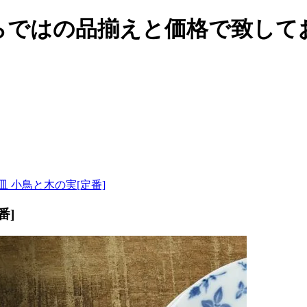
らではの品揃えと価格で致して
皿 小鳥と木の実[定番]
番]