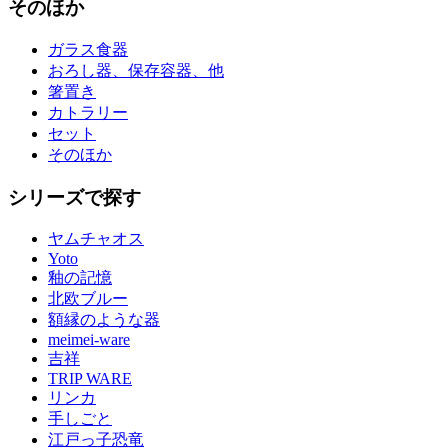
そのほか
ガラス食器
おろし器、保存容器、他
箸置き
カトラリー
セット
そのほか
シリーズで探す
ヤムチャオス
Yoto
釉の記憶
北欧ブルー
額縁のような器
meimei-ware
吉祥
TRIP WARE
リンカ
手しごと
江戸っ子恐竜