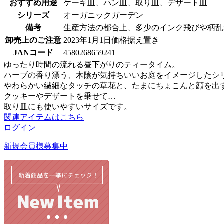
おすすめ用途
ケーキ皿、パン皿、取り皿、デザート皿
シリーズ
オーガニックガーデン
備考
生産方法の都合上、多少のインク飛びや柄乱
卸売上のご注意
2023年1月1日価格据え置き
JANコード
4580268659241
ゆったり時間の流れる昼下がりのティータイム。
ハーブの香り漂う、木陰が気持ちいいお庭をイメージしたシ
やわらかい繊細なタッチの草花と、たまにちょこんと顔を出
クッキーやデザートを乗せて…
取り皿にも使いやすいサイズです。
関連アイテムはこちら
ログイン
新規会員様募集中