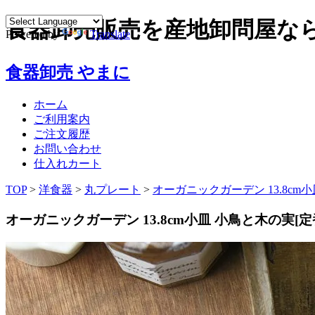
食器卸売販売を産地卸問屋な
Powered by
Translate
食器卸売 やまに
ホーム
ご利用案内
ご注文履歴
お問い合わせ
仕入れカート
TOP
>
洋食器
>
丸プレート
>
オーガニックガーデン 13.8cm小
オーガニックガーデン 13.8cm小皿 小鳥と木の実[定