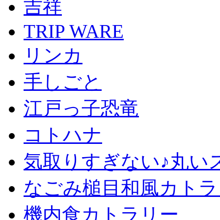
吉祥
TRIP WARE
リンカ
手しごと
江戸っ子恐竜
コトハナ
気取りすぎない♪丸い
なごみ槌目和風カトラ
機内食カトラリー