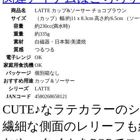
商品名
LATTE カップ&ソーサー チョコブラウン
サイズ
（カップ）幅/約11 x 8.3cm 高さ約/6.5cm （ソーサ
容量
約230cc(満水時)
重量
約335g
素材
白磁器・日本製/美濃焼
質感
つるつる
電子レンジ
OK
家庭用食洗機
OK
パッケージ
個別箱なし
おすすめ用途
カップ＆ソーサー
シリーズ
LATTE
JANコード
4580268658121
CUTE♪なラテカラーの
繊細な側面のレリーフも