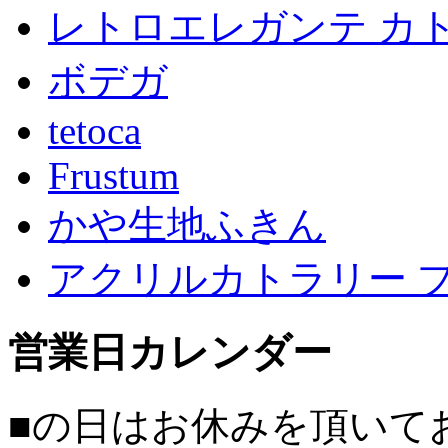
レトロエレガンテ カ
ボデガ
tetoca
Frustum
かや生地ふきん
アクリルカトラリー 
営業日カレンダー
■
の日はお休みを頂いて