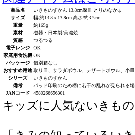
商品名
いきものずかん 13.8cm深皿 とりのなかま
サイズ
幅/約13.8 x 13.8cm 高さ/約3.5cm
重量
約165g
素材
磁器・日本製/美濃焼
質感
つるつる
電子レンジ
OK
家庭用食洗機
OK
パッケージ
個別箱なし
おすすめ用途
取り皿、サラダボウル、デザートボウル、小皿
シリーズ
いきものずかん
備考
パッド印刷のため柄に若干の乱れが見られる場
JANコード
4580268656301
キッズに人気ないきもの