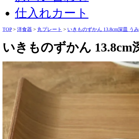
仕入れカート
TOP
>
洋食器
>
丸プレート
>
いきものずかん 13.8cm深皿 う
いきものずかん 13.8c