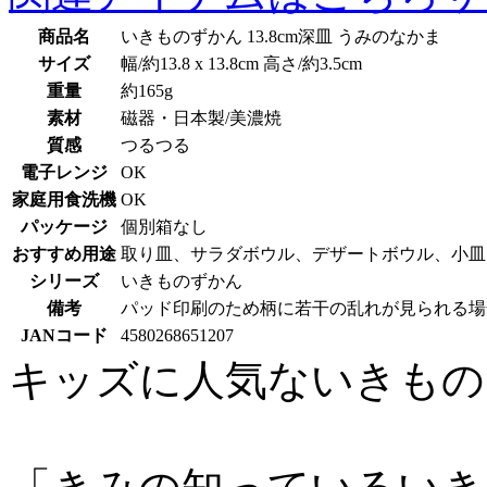
商品名
いきものずかん 13.8cm深皿 うみのなかま
サイズ
幅/約13.8 x 13.8cm 高さ/約3.5cm
重量
約165g
素材
磁器・日本製/美濃焼
質感
つるつる
電子レンジ
OK
家庭用食洗機
OK
パッケージ
個別箱なし
おすすめ用途
取り皿、サラダボウル、デザートボウル、小皿
シリーズ
いきものずかん
備考
パッド印刷のため柄に若干の乱れが見られる場
JANコード
4580268651207
キッズに人気ないきもの