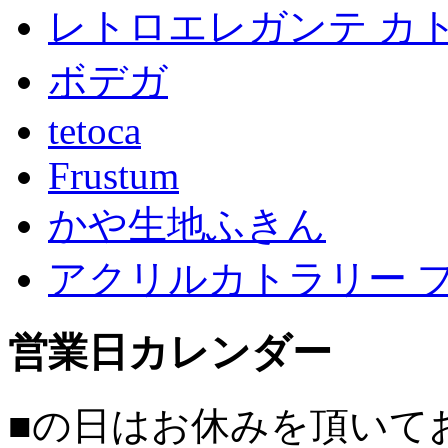
レトロエレガンテ カ
ボデガ
tetoca
Frustum
かや生地ふきん
アクリルカトラリー 
営業日カレンダー
■
の日はお休みを頂いて