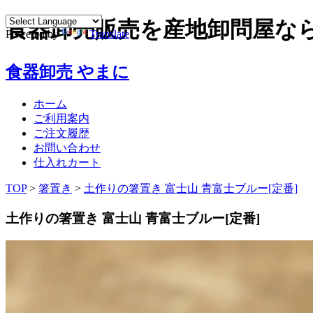
食器卸売販売を産地卸問屋な
Powered by
Translate
食器卸売 やまに
ホーム
ご利用案内
ご注文履歴
お問い合わせ
仕入れカート
TOP
>
箸置き
>
土作りの箸置き 富士山 青富士ブルー[定番]
土作りの箸置き 富士山 青富士ブルー[定番]