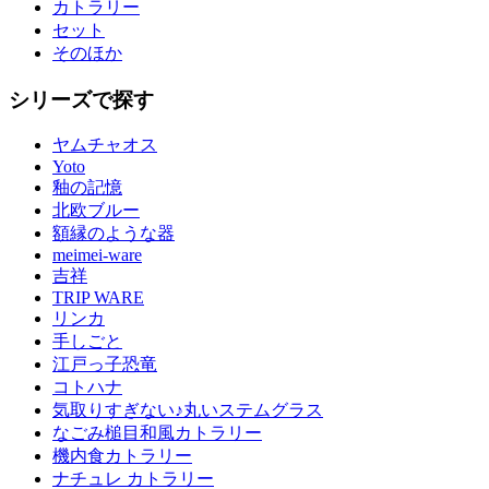
カトラリー
セット
そのほか
シリーズで探す
ヤムチャオス
Yoto
釉の記憶
北欧ブルー
額縁のような器
meimei-ware
吉祥
TRIP WARE
リンカ
手しごと
江戸っ子恐竜
コトハナ
気取りすぎない♪丸いステムグラス
なごみ槌目和風カトラリー
機内食カトラリー
ナチュレ カトラリー