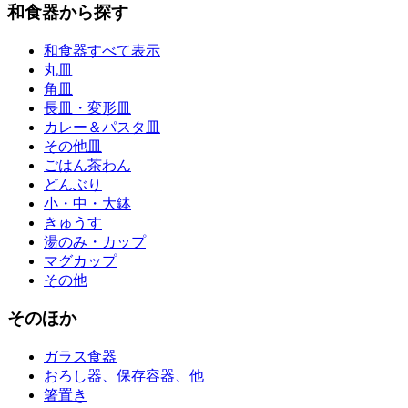
和食器から探す
和食器すべて表示
丸皿
角皿
長皿・変形皿
カレー＆パスタ皿
その他皿
ごはん茶わん
どんぶり
小・中・大鉢
きゅうす
湯のみ・カップ
マグカップ
その他
そのほか
ガラス食器
おろし器、保存容器、他
箸置き