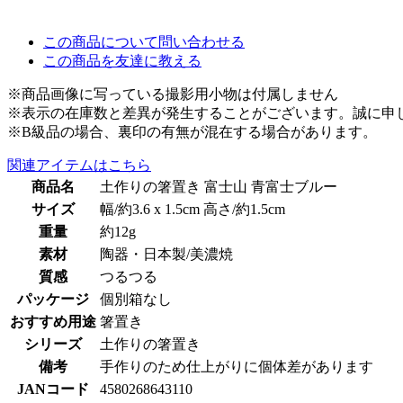
この商品について問い合わせる
この商品を友達に教える
※商品画像に写っている撮影用小物は付属しません
※表示の在庫数と差異が発生することがございます。誠に申
※B級品の場合、裏印の有無が混在する場合があります。
関連アイテムはこちら
商品名
土作りの箸置き 富士山 青富士ブルー
サイズ
幅/約3.6 x 1.5cm 高さ/約1.5cm
重量
約12g
素材
陶器・日本製/美濃焼
質感
つるつる
パッケージ
個別箱なし
おすすめ用途
箸置き
シリーズ
土作りの箸置き
備考
手作りのため仕上がりに個体差があります
JANコード
4580268643110