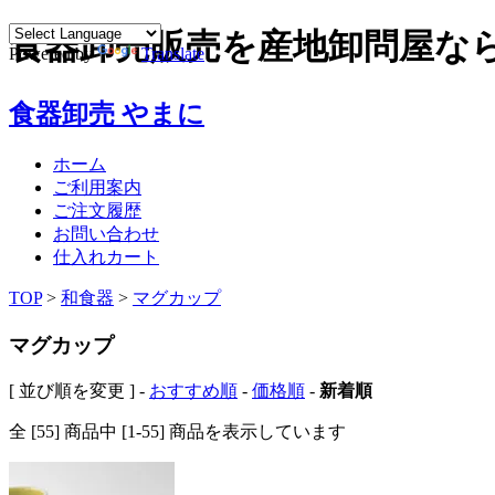
食器卸売販売を産地卸問屋な
Powered by
Translate
食器卸売 やまに
ホーム
ご利用案内
ご注文履歴
お問い合わせ
仕入れカート
TOP
>
和食器
>
マグカップ
マグカップ
[ 並び順を変更 ] -
おすすめ順
-
価格順
-
新着順
全 [55] 商品中 [1-55] 商品を表示しています