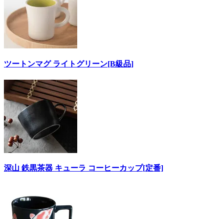
ツートンマグ ライトグリーン[B級品]
深山 鉄黒茶器 キューラ コーヒーカップ[定番]