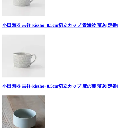
小田陶器 吉祥-kissho- 8.5cm切立カップ 青海波 薄灰[定番]
小田陶器 吉祥-kissho- 8.5cm切立カップ 麻の葉 薄灰[定番]