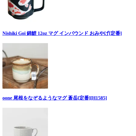
Nishiki Goi 錦鯉 12oz マグ インバウンド おみやげ[定番]
oone 尾根をなぞるようなマグ 蒼岳[定番][H1585]