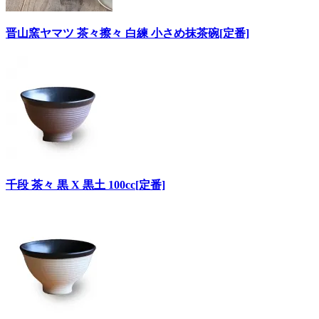
晋山窯ヤマツ 茶々擦々 白練 小さめ抹茶碗[定番]
千段 茶々 黒 X 黒土 100cc[定番]