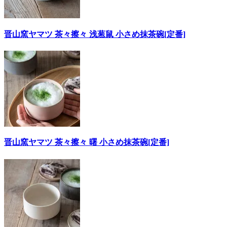
晋山窯ヤマツ 茶々擦々 浅葱鼠 小さめ抹茶碗[定番]
晋山窯ヤマツ 茶々擦々 曙 小さめ抹茶碗[定番]