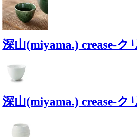
深山(miyama.) creas
深山(miyama.) creas