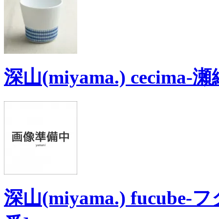
深山(miyama.) cecim
深山(miyama.) fucub