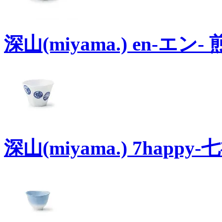
深山(miyama.) en-エン
深山(miyama.) 7happy-七福