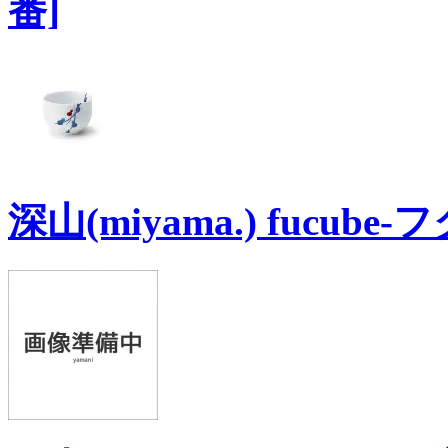
番]
深山(miyama.) fucub