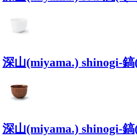
深山(miyama.) shinog
深山(miyama.) shinog