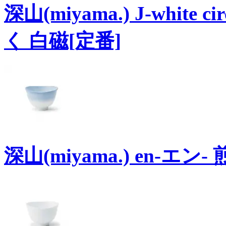
深山(miyama.) J-white
く 白磁[定番]
深山(miyama.) en-エン