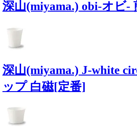
深山(miyama.) obi-オ
深山(miyama.) J-white
ップ 白磁[定番]