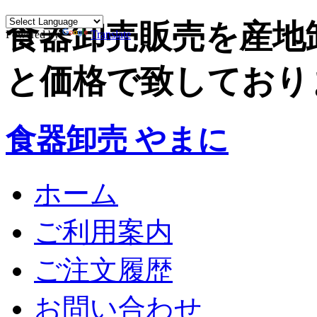
食器卸売販売を産地
Powered by
Translate
と価格で致しており
食器卸売 やまに
ホーム
ご利用案内
ご注文履歴
お問い合わせ