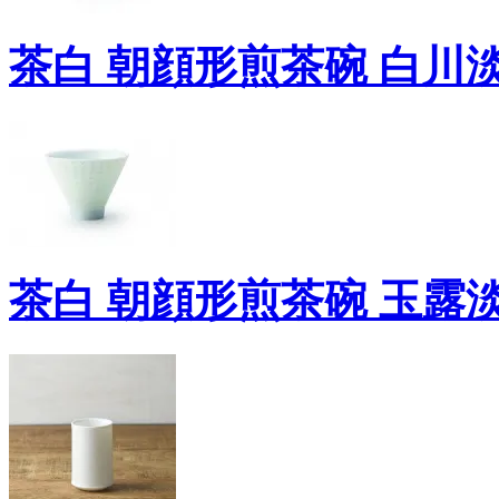
茶白 朝顔形煎茶碗 白川淡
茶白 朝顔形煎茶碗 玉露淡