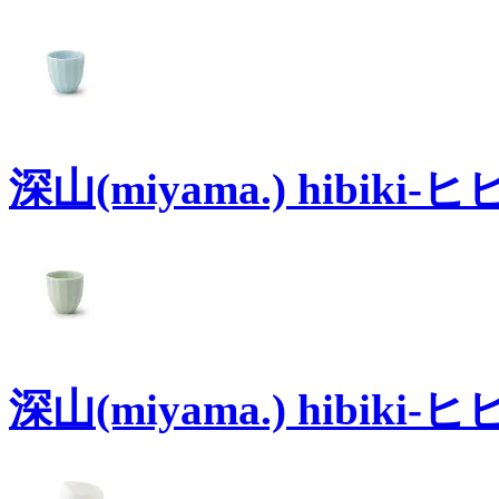
深山(miyama.) hibik
深山(miyama.) hibik