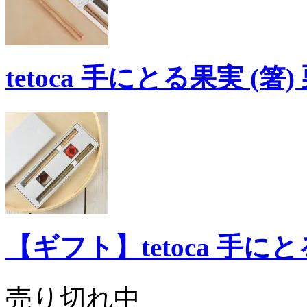
tetoca 手にとる果実 (箸)
【ギフト】tetoca 手に
売り切れ中