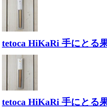
tetoca HiKaRi 手にと
tetoca HiKaRi 手に