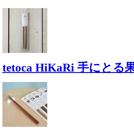
tetoca HiKaRi 手にと