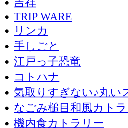
吉祥
TRIP WARE
リンカ
手しごと
江戸っ子恐竜
コトハナ
気取りすぎない♪丸い
なごみ槌目和風カトラ
機内食カトラリー