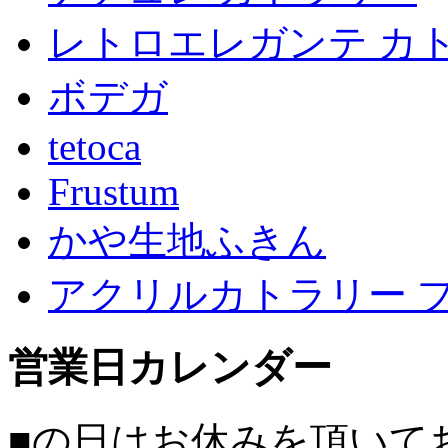
レトロエレガンテ カ
ボデガ
tetoca
Frustum
かや生地ふきん
アクリルカトラリー 
営業日カレンダー
■
の日はお休みを頂いて