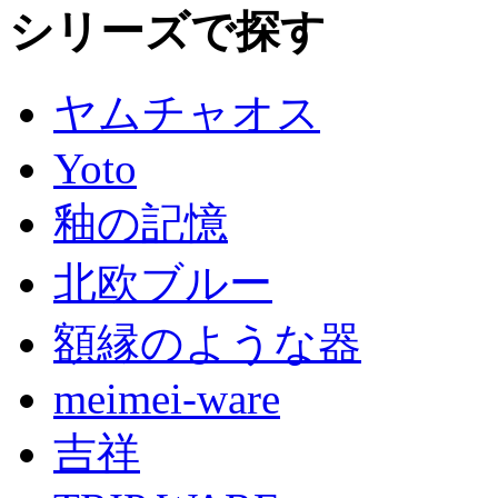
シリーズで探す
ヤムチャオス
Yoto
釉の記憶
北欧ブルー
額縁のような器
meimei-ware
吉祥