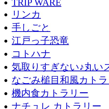
TRIP WARE
リンカ
手しごと
江戸っ子恐竜
コトハナ
気取りすぎない♪丸い
なごみ槌目和風カトラ
機内食カトラリー
ナチュレ カトラリー