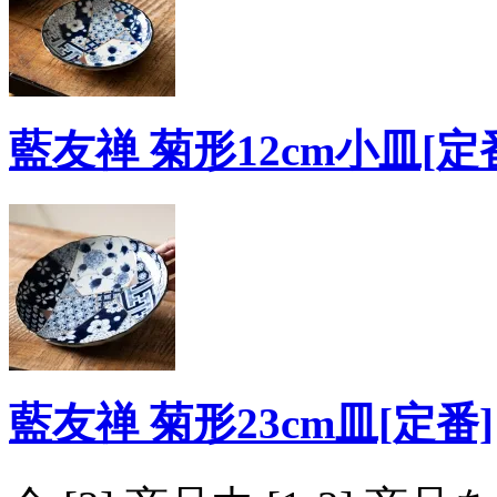
藍友禅 菊形12cm小皿[定
藍友禅 菊形23cm皿[定番]