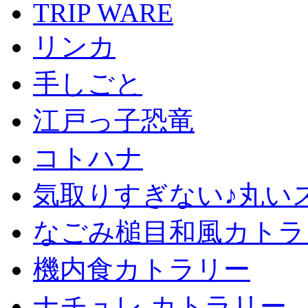
TRIP WARE
リンカ
手しごと
江戸っ子恐竜
コトハナ
気取りすぎない♪丸い
なごみ槌目和風カトラ
機内食カトラリー
ナチュレ カトラリー