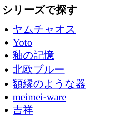
シリーズで探す
ヤムチャオス
Yoto
釉の記憶
北欧ブルー
額縁のような器
meimei-ware
吉祥