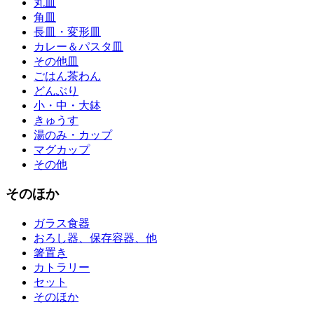
丸皿
角皿
長皿・変形皿
カレー＆パスタ皿
その他皿
ごはん茶わん
どんぶり
小・中・大鉢
きゅうす
湯のみ・カップ
マグカップ
その他
そのほか
ガラス食器
おろし器、保存容器、他
箸置き
カトラリー
セット
そのほか