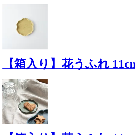
【箱入り】花うふれ 11cm