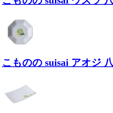
こものの suisai ウズラ 八
こものの suisai アオジ 八