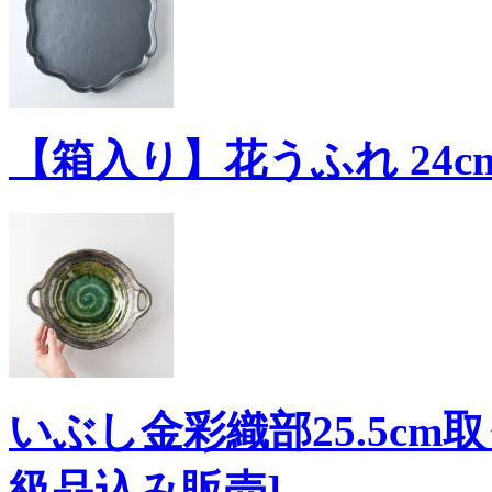
【箱入り】花うふれ 24cm
いぶし金彩織部25.5cm
級品込み販売]