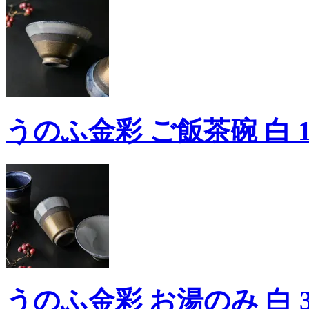
うのふ金彩 ご飯茶碗 白 12.
うのふ金彩 お湯のみ 白 300