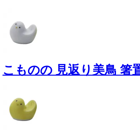
こものの 見返り美鳥 箸置