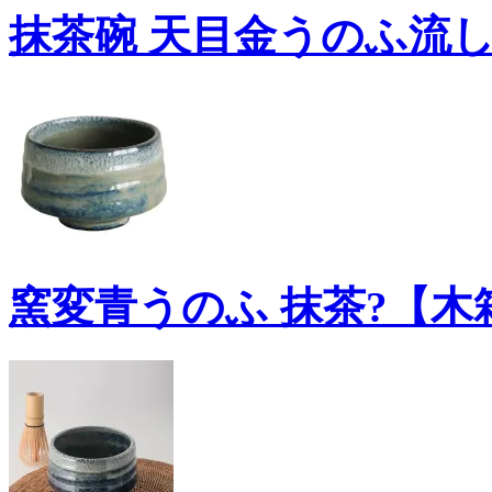
抹茶碗 天目金うのふ流し
窯変青うのふ 抹茶?【木