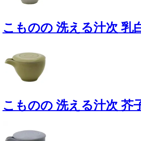
こものの 洗える汁次 乳白 1
こものの 洗える汁次 芥子 1