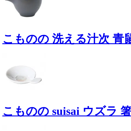
こものの 洗える汁次 青鼠 1
こものの suisai ウズラ 箸