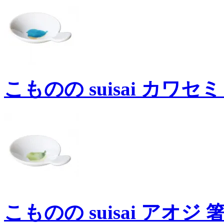
こものの suisai カワセミ
こものの suisai アオジ 箸