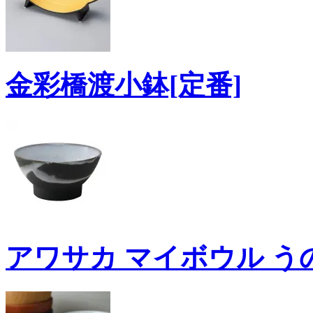
金彩橋渡小鉢[定番]
アワサカ マイボウル うのふ