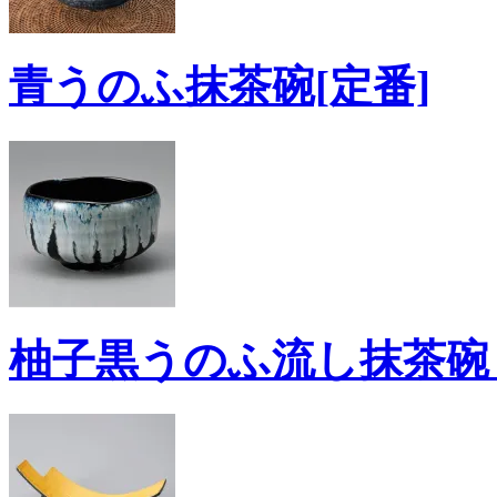
青うのふ抹茶碗[定番]
柚子黒うのふ流し抹茶碗 