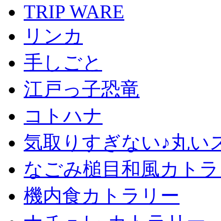
TRIP WARE
リンカ
手しごと
江戸っ子恐竜
コトハナ
気取りすぎない♪丸い
なごみ槌目和風カトラ
機内食カトラリー