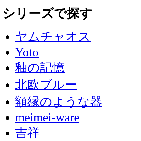
シリーズで探す
ヤムチャオス
Yoto
釉の記憶
北欧ブルー
額縁のような器
meimei-ware
吉祥