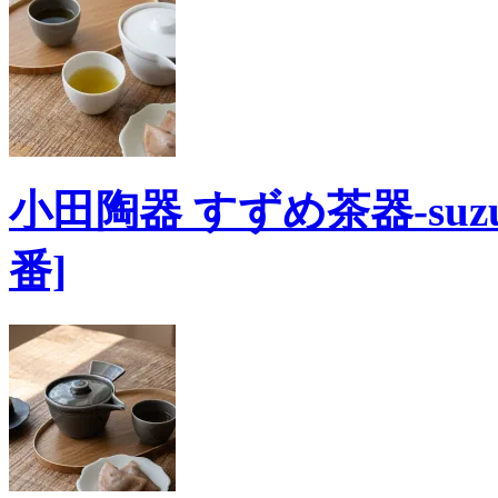
小田陶器 すずめ茶器-suzume
番]