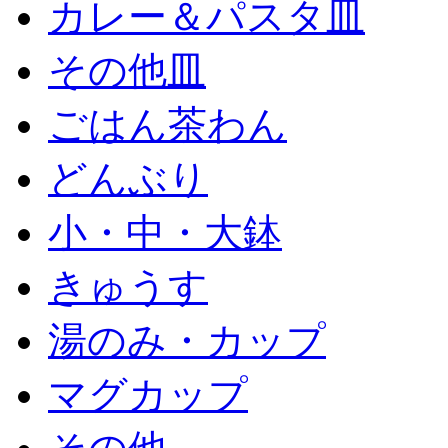
カレー＆パスタ皿
その他皿
ごはん茶わん
どんぶり
小・中・大鉢
きゅうす
湯のみ・カップ
マグカップ