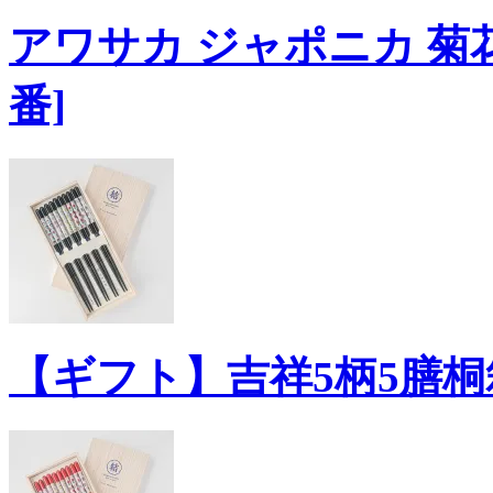
アワサカ ジャポニカ 菊花 68
番]
【ギフト】吉祥5柄5膳桐箱