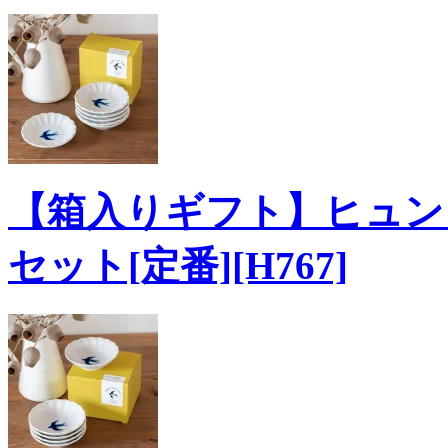
【箱入りギフト】ヒュンヒ
セット[定番][H767]