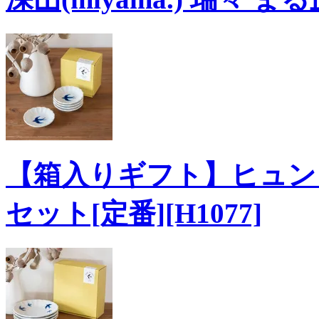
【箱入りギフト】ヒュンヒュ
セット[定番][H1077]