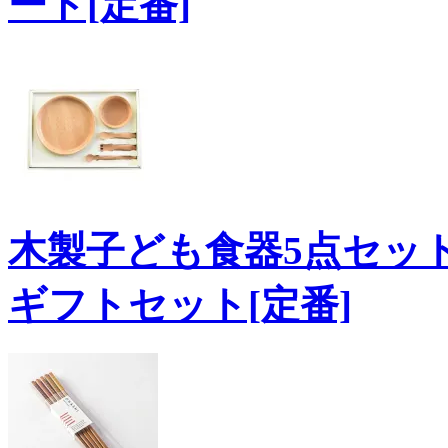
ード[定番]
木製子ども食器5点セット
ギフトセット[定番]