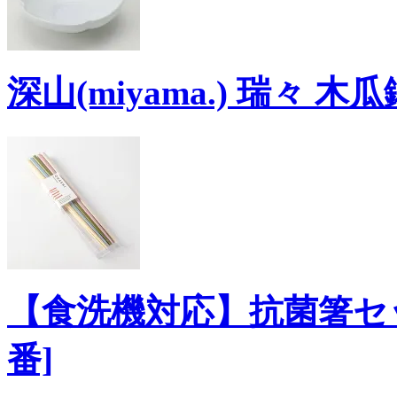
深山(miyama.) 瑞々 木瓜
【食洗機対応】抗菌箸セッ
番]