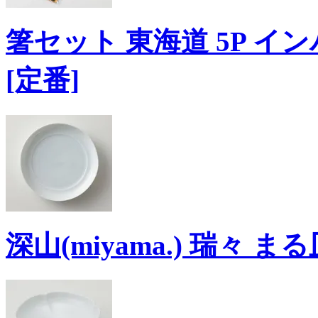
箸セット 東海道 5P イ
[定番]
深山(miyama.) 瑞々 まる