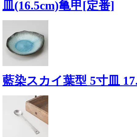
皿(16.5cm)亀甲[定番]
藍染スカイ葉型 5寸皿 17.