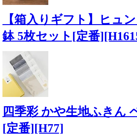
【箱入りギフト】ヒュンヒ
鉢 5枚セット[定番][H161
四季彩 かや生地ふきん 
[定番][H77]