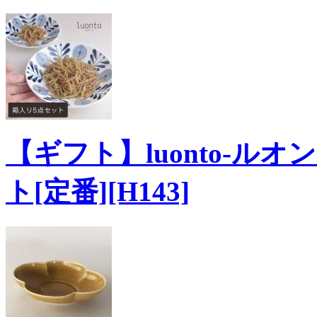
【ギフト】luonto-ルオン
ト[定番][H143]