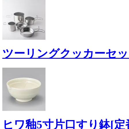
ツーリングクッカーセット5
ヒワ釉5寸片口すり鉢[定