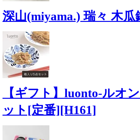
深山(miyama.) 瑞々 木
【ギフト】luonto-ルオン
ット[定番][H161]