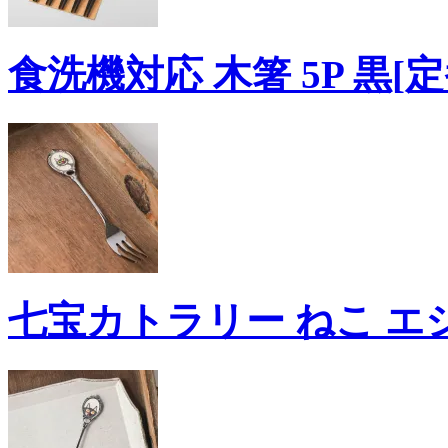
食洗機対応 木箸 5P 黒[定
七宝カトラリー ねこ エジリ