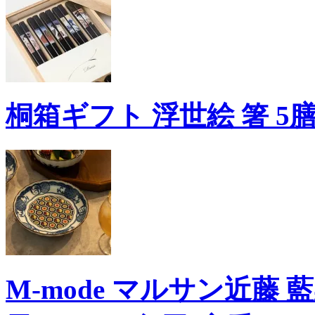
桐箱ギフト 浮世絵 箸 5膳
M-mode マルサン近藤 