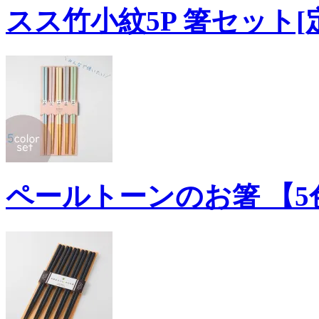
スス竹小紋5P 箸セット[
ペールトーンのお箸 【5