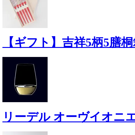
【ギフト】吉祥5柄5膳桐箱
リーデル オーヴイオニエ/シ