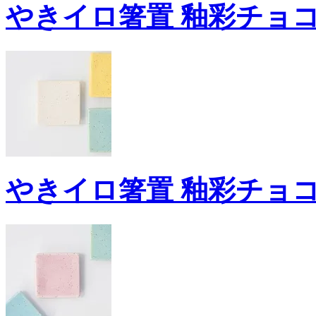
やきイロ箸置 釉彩チョコ
やきイロ箸置 釉彩チョコ