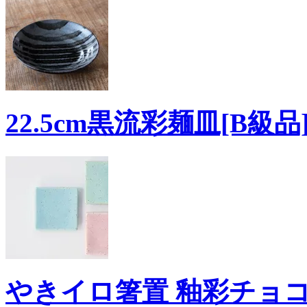
22.5cm黒流彩麺皿[B級品
やきイロ箸置 釉彩チョコ