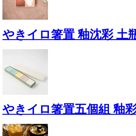
やきイロ箸置 釉沈彩 土
やきイロ箸置五個組 釉彩