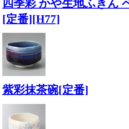
四季彩 かや生地ふきん 
[定番][H77]
紫彩抹茶碗[定番]