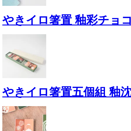
やきイロ箸置 釉彩チョコ
やきイロ箸置五個組 釉沈