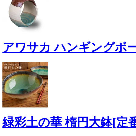
アワサカ ハンギングボー
緑彩土の華 楕円大鉢[定番