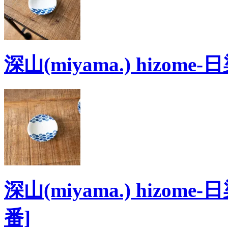
深山(miyama.) hizom
深山(miyama.) hizom
番]