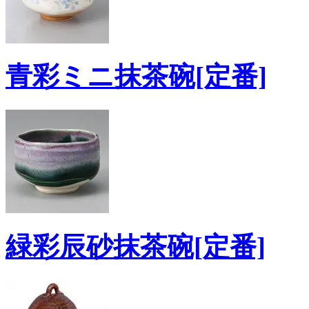
青彩ミニ抹茶碗[定番]
緑彩辰砂抹茶碗[定番]