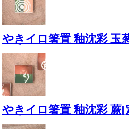
やきイロ箸置 釉沈彩 玉葱
やきイロ箸置 釉沈彩 蕨[