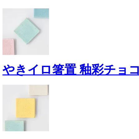
やきイロ箸置 釉彩チョコ