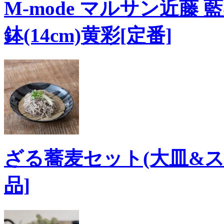
M-mode マルサン近藤 
鉢(14cm)黄彩[定番]
ざる蕎麦セット(大皿&スノコ
品]