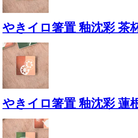
やきイロ箸置 釉沈彩 茶杯
やきイロ箸置 釉沈彩 蓮根