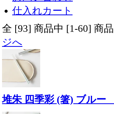
仕入れカート
全 [93] 商品中 [1-6
ジへ
堆朱 四季彩 (箸) ブルー