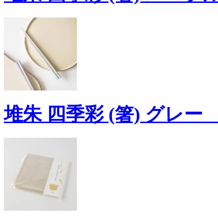
堆朱 四季彩 (箸) グレー