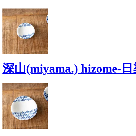
深山(miyama.) hizom