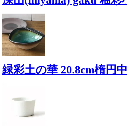
緑彩土の華 20.8cm楕円中