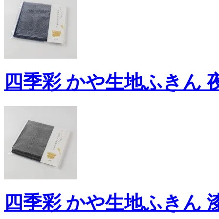
四季彩 かや生地ふきん 夜
四季彩 かや生地ふきん 漆