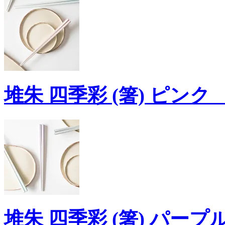
堆朱 四季彩 (箸) ピンク
堆朱 四季彩 (箸) パープ