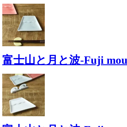
富士山と月と波-Fuji moun