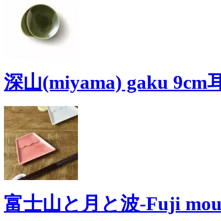
深山(miyama) gaku 9
富士山と月と波-Fuji moun