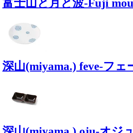
富士山と月と波-Fuji moun
深山(miyama.) feve-フ
深山(miyama.) oju-