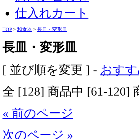
仕入れカート
TOP
>
和食器
>
長皿・変形皿
長皿・変形皿
[ 並び順を変更 ] -
おすす
全 [128] 商品中 [61-
« 前のページ
次のページ »