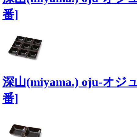
番]
深山(miyama.) oju-
番]