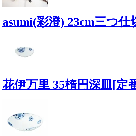
asumi(彩澄) 23cm三
花伊万里 35楕円深皿[定番