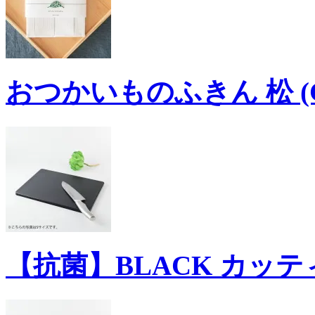
おつかいものふきん 松 (G
【抗菌】BLACK カッテ