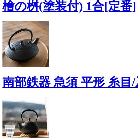
檜の桝(塗装付) 1合[定番]
南部鉄器 急須 平形 糸目/