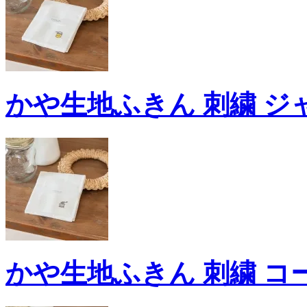
かや生地ふきん 刺繍 ジャ
かや生地ふきん 刺繍 コー