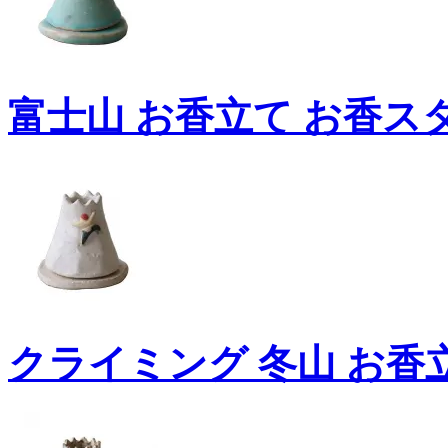
富士山 お香立て お香ス
クライミング 冬山 お香