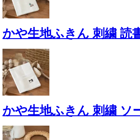
かや生地ふきん 刺繍 読書
かや生地ふきん 刺繍 ソ