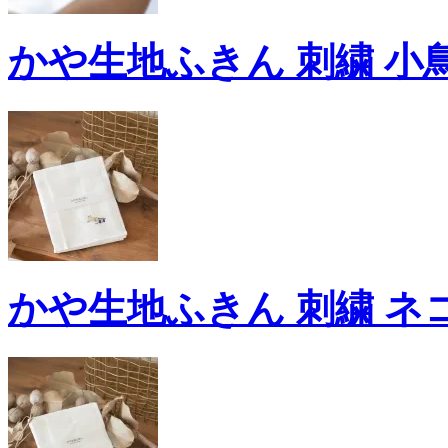
かや生地ふきん 刺繍 小鳥
かや生地ふきん 刺繍 ネ