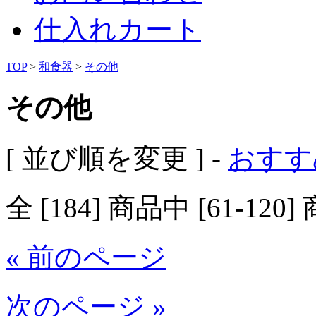
仕入れカート
TOP
>
和食器
>
その他
その他
[ 並び順を変更 ] -
おすす
全 [184] 商品中 [61-
« 前のページ
次のページ »