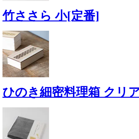
竹ささら 小[定番]
ひのき細密料理箱 クリアー