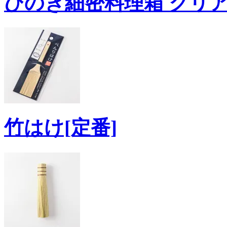
ひのき細密料理箱 クリアー
竹はけ[定番]