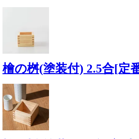
檜の桝(塗装付) 2.5合[定番