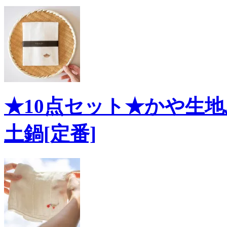
★10点セット★かや生地
土鍋[定番]