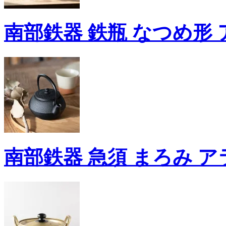
南部鉄器 鉄瓶 なつめ形 
南部鉄器 急須 まろみ ア