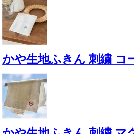
かや生地ふきん 刺繍 コー
かや生地ふきん 刺繍 マグ