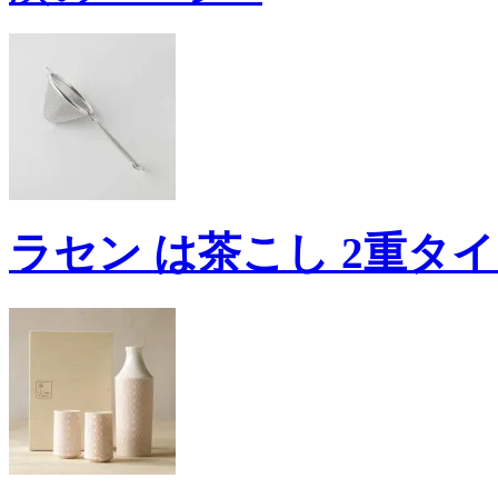
ラセン は茶こし 2重タイプ