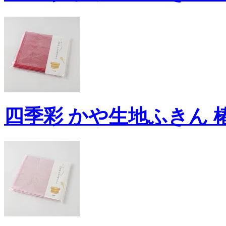
四季彩 かや生地ふきん 椿